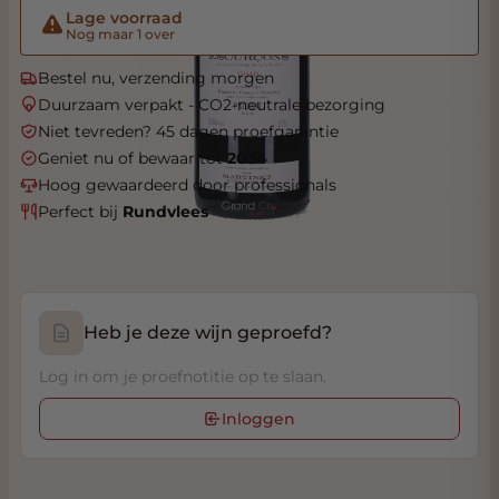
Lage voorraad
Nog maar 1 over
Bestel nu, verzending morgen
Duurzaam verpakt - CO2-neutrale bezorging
Niet tevreden? 45 dagen proefgarantie
Geniet nu of bewaar tot
2034
Hoog gewaardeerd door professionals
Perfect bij
Rundvlees
Heb je deze wijn geproefd?
Log in om je proefnotitie op te slaan.
Inloggen