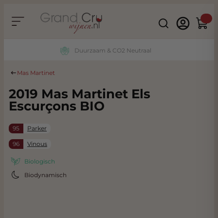
Ga naar de inhoud
Search
Winke
Duurzaam & CO2 Neutraal
Mas Martinet
2019 Mas Martinet Els
Escurçons BIO
95
Parker
96
Vinous
Biologisch
Biodynamisch