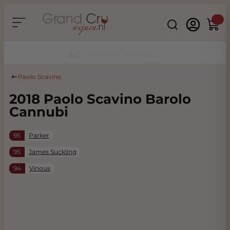
Ga naar de inhoud
Search
Winke
Duurzaam & CO2 Neutraal
Paolo Scavino
2018 Paolo Scavino Barolo
Cannubi
95
Parker
95
James Suckling
94
Vinous