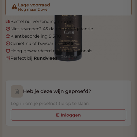
Lage voorraad
Nog maar 2 over
Bestel nu, verzending morgen
Niet tevreden? 45 dagen proefgarantie
Klantbeoordeling 9.5/10
Geniet nu of bewaar tot
2045
Hoog gewaardeerd door professionals
Perfect bij
Rundvlees
Heb je deze wijn geproefd?
Log in om je proefnotitie op te slaan.
Inloggen