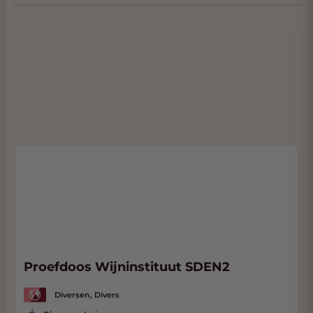
limoenbloesem en een vleugje zeespray. In
de mond is de wijn full boedied met een
verleidelijke romige textuur en lagen van
tropisch fruit, citrusschil en mineralen. Een
fantastische witte wijn die ongeëvenaard is,
maar ook typisch Cheval Blanc is.
WEETJE:
De wijn ligt in ons
geconditioneerde Wine Warehouse en als u
de wijn komt afhalen ontvangt u vaak ook
nog
een mooie korting
. U ziet uw korting
direct wanneer u kiest voor ‘Afhalen’ op de
afrekenpagina. We zitten in
Dordrecht
gelegen bijna naast de A16 met volop
parkeergelegenheid. Klik
hier
voor ons adres.
Proefdoos Wijninstituut SDEN2
Diversen, Divers