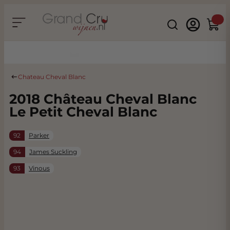
Ga naar de inhoud
Search
Winke
Duurzaam & CO2 Neutraal
Chateau Cheval Blanc
2018 Château Cheval Blanc
Le Petit Cheval Blanc
92
Parker
94
James Suckling
93
Vinous