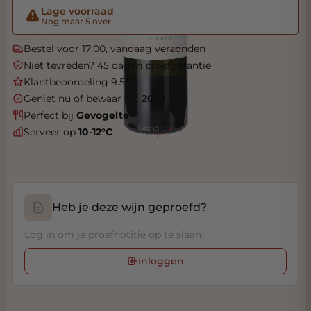
Lage voorraad
Nog maar 5 over
Bestel voor 17:00, vandaag verzonden
Niet tevreden? 45 dagen proefgarantie
Klantbeoordeling 9.5/10
Geniet nu of bewaar tot
2032
Perfect bij
Gevogelte
Serveer op
10-12°C
Heb je deze wijn geproefd?
Log in om je proefnotitie op te slaan.
Inloggen