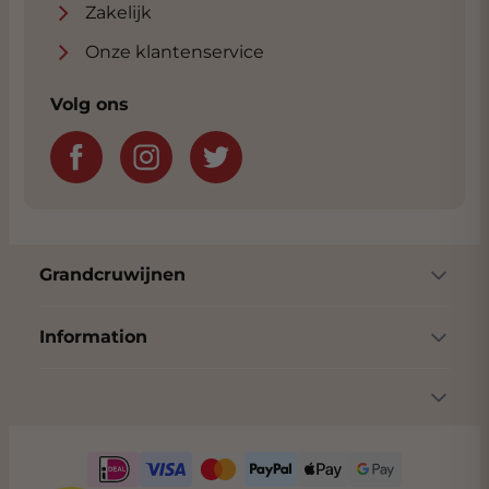
Zakelijk
Afrekenpagina. We zitten bijna naast de
Rijksweg met volop parkeergelegenheid.
Onze klantenservice
Klik
hier
voor adres.
Volg ons
Grandcruwijnen
Information