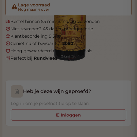
Lage voorraad
Nog maar 4 over
Bestel binnen 55 min, vandaag verzonden
Niet tevreden? 45 dagen proefgarantie
Klantbeoordeling 9.5/10
Geniet nu of bewaar tot
2050
Hoog gewaardeerd door professionals
Perfect bij
Rundvlees
Heb je deze wijn geproefd?
Log in om je proefnotitie op te slaan.
Inloggen