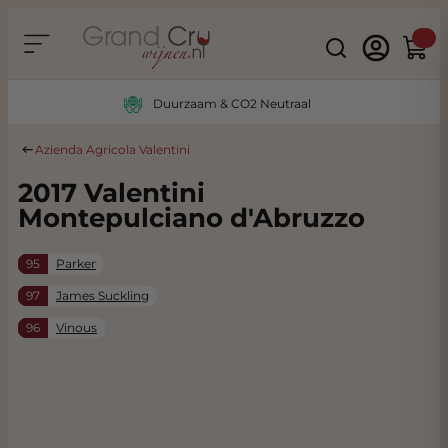
Ga naar de inhoud
Search
Winke
Duurzaam & CO2 Neutraal
Azienda Agricola Valentini
2017 Valentini
Montepulciano d'Abruzzo
95
Parker
97
James Suckling
96
Vinous