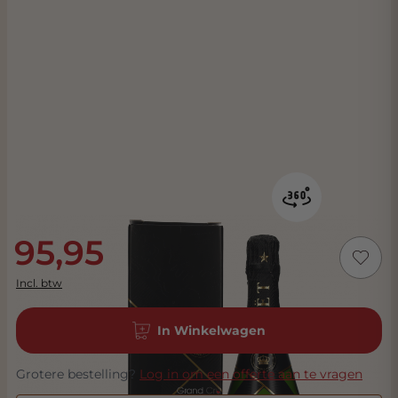
95,95
Incl. btw
In Winkelwagen
Grotere bestelling?
Log in om een offerte aan te vragen