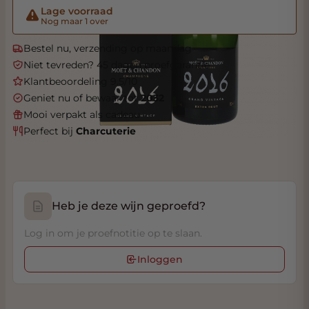
Lage voorraad
Nog maar 1 over
Bestel nu, verzending op maandag
Niet tevreden? 45 dagen proefgarantie
Klantbeoordeling 9.5/10
Geniet nu of bewaar tot
2032
Mooi verpakt als cadeau
Perfect bij
Charcuterie
Heb je deze wijn geproefd?
Log in om je proefnotitie op te slaan.
Inloggen