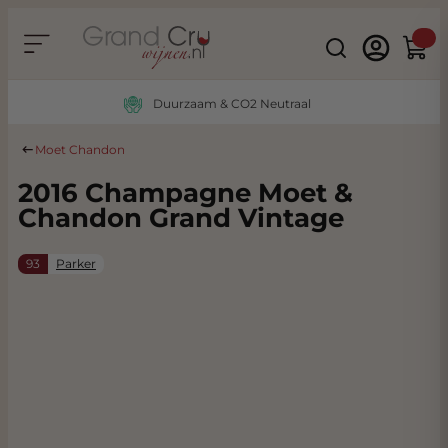
Ga naar de inhoud
Search
Winke
Duurzaam & CO2 Neutraal
Moet Chandon
2016 Champagne Moet &
Chandon Grand Vintage
93
Parker