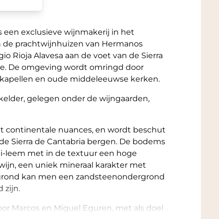
t lichte granaattinten aan de rand, passend
 een exclusieve wijnmakerij in het
am met
aroma
’s van zwarte kersen, rijpe
n de prachtwijnhuizen van Hermanos
aarna volgen lagen van cederhout, tabak,
io Rioja Alavesa aan de voet van de Sierra
te. De omgeving wordt omringd door
 kapellen en oude middeleeuwse kerken.
d. De structuur is compact en gelaagd, met
het fruit. Smaken van donker fruit,
elder, gelegen onder de wijngaarden,
 bouwen langzaam op richting een lange en
et continentale nuances, en wordt beschut
 en frisheid. Ondanks zijn intensiteit
de Sierra de Cantabria bergen. De bodems
ange houtrijping zorgt voor extra diepte
ei-leem met in de textuur een hoge
 wijn, een uniek mineraal karakter met
ze grond kan men een zandsteenondergrond
 zijn.
n klassieke Rioja Gran Reserva met moderne
or Marcos en Miguel Eguren, met als doel
uit met aardse tonen, verfijnde houtinvloeden