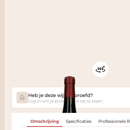
Heb je deze wijn geproefd?
Log in om je proefnotitie op te slaan.
Omschrijving
Specificaties
Professionele 