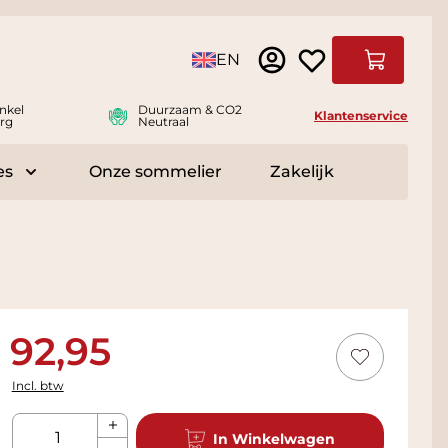
Taal
EN
Winkelwag
nkel
Duurzaam & CO2
Klantenservice
rg
Neutraal
es
Onze sommelier
Zakelijk
r Delicatessen
Toggle submenu for Accessoires
92,95
Incl. btw
Aantal
In Winkelwagen