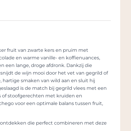
eweldige intrinsieke kenmerken en
nelle Rioja, maar een wijn met veel inhoud en
van klimaat, bodem en wijnstok rassen is
 Dankzij de frisse zuren en rijpe tannines
es, wildgerechten, Iberico, lamsvlees en
de wijn zich urenlang ontwikkelen.
t, heeft hij nog een uitstekend
r fruit van zwarte kers en pruim met
heden kan deze Gran Reserva zich nog
ocolade en warme vanille- en koffienuances,
en een lange, droge afdronk. Dankzij die
nijdt de wijn mooi door het vet van gegrild of
e, hartige smaken van wild aan en sluit hij
 gematigde omstandigheden met voldoende
 geslaagd is de match bij gegrild vlees met een
oor konden de druiven langzaam en
s of stoofgerechten met kruiden en
 oude stokken en strenge selectie brachten
chego voor een optimale balans tussen fruit,
 in een stijl met meer elegantie en
te ontdekken die perfect combineren met deze
lans tussen fruit, zuren en tannines is
ssieke Rioja-invloeden als moderne precisie