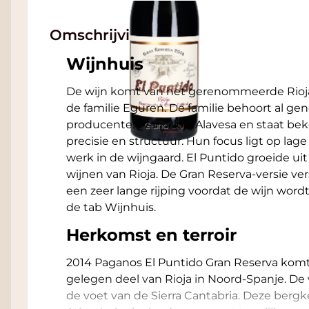
Omschrijving
Wijnhuis
De wijn komt van het gerenommeerde Rioj
de familie Eguren. De familie behoort al gen
producenten van Rioja Alavesa en staat be
precisie en structuur. Hun focus ligt op l
werk in de wijngaard. El Puntido groeide ui
wijnen van Rioja. De Gran Reserva-versie vers
een zeer lange rijping voordat de wijn word
de tab Wijnhuis.
Herkomst en terroir
2014 Paganos El Puntido Gran Reserva komt 
gelegen deel van Rioja in Noord-Spanje. De 
de voet van de Sierra Cantabria. Deze ber