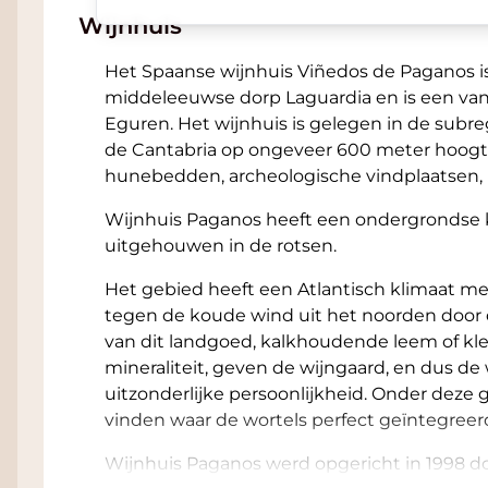
Kleur, geur en smaak
Wijnhuis
De wijn heeft een diepe robijnrode kleur me
Het Spaanse wijnhuis Viñedos de Paganos is
bij zijn rijping. In de geur opent hij langza
middeleeuwse dorp Laguardia en is een va
pruimen, gedroogde vijgen en bosbessen. D
Eguren. Het wijnhuis is gelegen in de subreg
leer, grafiet, kruidnagel en cacao.
de Cantabria op ongeveer 600 meter hoog
hunebedden, archeologische vindplaatsen,
In de mond is de wijn krachtig maar verfijn
rijpe tannines die mooi geïntegreerd zijn in 
Wijnhuis Paganos heeft een ondergrondse k
balsamico, espresso, vanille en specerijen
uitgehouwen in de rotsen.
droge finale.
Het gebied heeft een Atlantisch klimaat m
Wat opvalt is de combinatie van concentratie
tegen de koude wind uit het noorden door 
behoudt de wijn spanning en elegantie. De l
van dit landgoed, kalkhoudende leem of kl
zonder log of zwaar te worden.
mineraliteit, geven de wijngaard, en dus de
Stijl en karakter
uitzonderlijke persoonlijkheid. Onder de
vinden waar de wortels perfect geïntegreerd
2014 Paganos El Puntido Gran Reserva is ee
Wijnhuis Paganos werd opgericht in 1998 do
precisie. De wijn combineert rijp donker fr