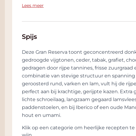
om geweldige wijnen te produceren met g
en stevige structuur. Dit is geen lichte of s
Lees meer
persoonlijkheid. Door de mooie combinatie 
ontwikkeling in het glas.
deze missie volledig geslaagd
De stijl is droog, krachtig en gastronomisch.
past de wijn uitstekend bij gegrild rood vle
gerijpte harde kazen. Ook na openen blijft 
Spijs
Hoewel de wijn nu al veel complexiteit toon
Deze Gran Reserva toont geconcentreerd donke
bewaarpotentieel
. Onder goede omstandig
gedroogde vijgtonen, ceder, tabak, grafiet, ch
jarenlang verder ontwikkelen op fles.
gedragen door rijpe tannines, frisse zuurgraad 
Jaargang
combinatie van stevige structuur en spanning s
geroosterd rund, varken en lam, vult hij de rijp
Het wijnjaar 2014 in Rioja kende relatief
perfect aan bij krachtige, gerijpte kazen. Extra
verkoeling tijdens het groeiseizoen. Hierd
lichte schroeilaag, langzaam gegaard lamsvlee
gelijkmatig rijpen. Vooral producenten met
paddenstoelen, en bij Iberico of een oude Man
zeer verfijnde wijnen voort.
hout en umami.
Voor El Puntido Gran Reserva resulteerde dit
Klik op een categorie om heerlijke recepten 
spanning dan de warmere jaren ervoor. De ba
wijn.
bijzonder geslaagd. De wijn bezit zowel kla