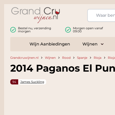
Ga naar de inhoud
Bestel nu, verzending
Morgen open vanaf
morgen
09:00
Wijn Aanbiedingen
Wijnen
Toggle
Grandcruwijnen.nl
Wijnen
Rood
Spanje
Rioja
Rioj
2014 Paganos El Pun
94
James Suckling