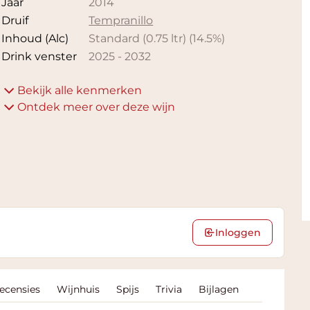
Jaar
2014
Druif
Tempranillo
Inhoud (Alc)
Standard (0.75 ltr)
(
14.5
%)
Drink venster
2025
-
2032
Bekijk alle kenmerken
Ontdek meer over deze wijn
Inloggen
Recensies
Wijnhuis
Spijs
Trivia
Bijlagen