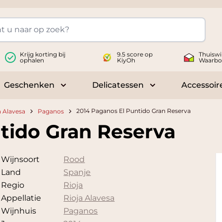
Krijg korting bij
9.5 score op
Thuiswi
ophalen
KiyOh
Waarbo
Geschenken
Delicatessen
Accessoir
 submenu for Wijnen
Toggle submenu for Geschenken
Toggle submenu fo
2014 Paganos El Puntido Gran Reserva
a Alavesa
Paganos
tido Gran Reserva
Wijnsoort
Rood
Land
Spanje
Regio
Rioja
Appellatie
Rioja Alavesa
Wijnhuis
Paganos