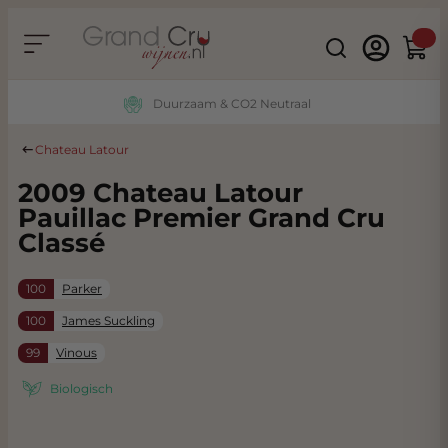
Ga naar de inhoud
Search
Winke
Duurzaam & CO2 Neutraal
Chateau Latour
2009 Chateau Latour
Pauillac Premier Grand Cru
Classé
100
Parker
100
James Suckling
99
Vinous
Biologisch