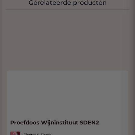
Gerelateerde producten
Latour - de wijn wordt dan jaren later
pas/nogmaals vrijgegeven uit de kelders van
Latour 100/100 Parker en Suckling.
Proefdoos Wijninstituut SDEN2
Diversen, Divers