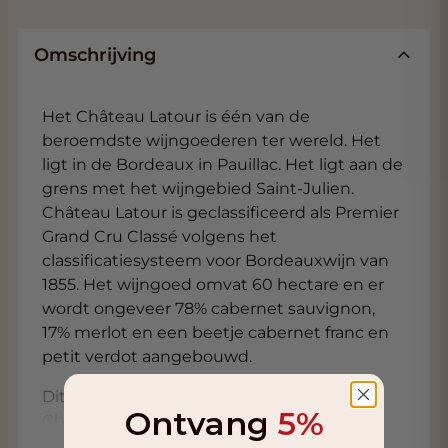
Omschrijving
Het Château Latour is één van de
beroemdste wijngoederen ter wereld. Het
ligt in de Bordeaux in Pauillac. Het ligt aan de
grens met het wijngebied Saint-Julien.
Château Latour is geclassificeerd als Premier
Grand Cru Classé volgens het
classificatiesysteem voor Bordeauxwijn van
1855. Het wijngoed omvat 60 hectare en er
wordt ongeveer 78% cabernet sauvignon,
17% merlot en een beetje cabernet franc en
petit verdot aangebouwd.
Dit is een zogenaamde Late Release van
Ontvang
5%
Chateau Latour - De wijn heeft nog nooit
eerder het Château verlaten, en is bijna 8 jaar