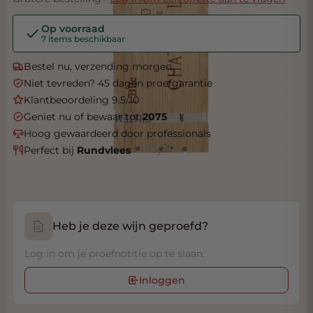
Op voorraad
7 items beschikbaar
Bestel nu, verzending morgen
Niet tevreden? 45 dagen proefgarantie
Klantbeoordeling 9.5/10
Geniet nu of bewaar tot
2075
Hoog gewaardeerd door professionals
Perfect bij
Rundvlees
Heb je deze wijn geproefd?
Log in om je proefnotitie op te slaan.
Inloggen