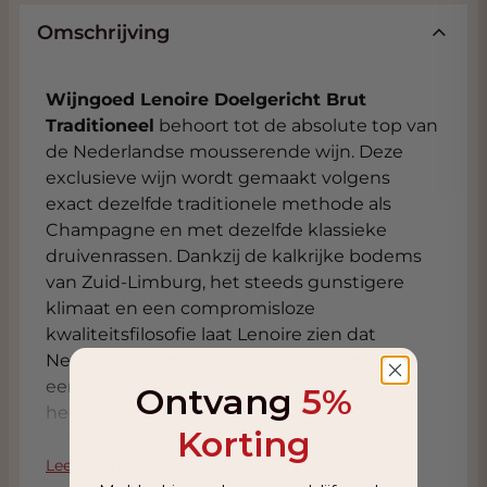
Omschrijving
Wijngoed Lenoire Doelgericht Brut
Traditioneel
behoort tot de absolute top van
de Nederlandse mousserende wijn. Deze
exclusieve wijn wordt gemaakt volgens
exact dezelfde traditionele methode als
Champagne en met dezelfde klassieke
druivenrassen. Dankzij de kalkrijke bodems
van Zuid-Limburg, het steeds gunstigere
klimaat en een compromisloze
kwaliteitsfilosofie laat Lenoire zien dat
Nederlandse mousserende wijn inmiddels
een indrukwekkend internationaal niveau
Ontvang
5%
heeft bereikt. Dit is een schaarse magnum
Korting
uitvoering van 1.5 liter.
Lees meer
Wijngoed Lenoire