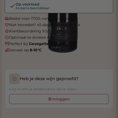
Op voorraad
24 items beschikbaar
Bestel voor 17:00, vandaag verzonden
Niet tevreden? 45 dagen proefgarantie
Klantbeoordeling 9.5/10
Optimaal te drinken nu
Perfect bij
Gevogelte
Serveer op
8-10°C
Heb je deze wijn geproefd?
Log in om je proefnotitie op te slaan.
Inloggen