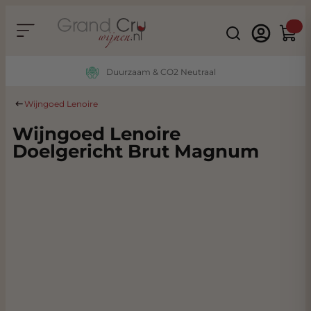
Ga naar de inhoud
Search
Winke
Duurzaam & CO2 Neutraal
Wijngoed Lenoire
Wijngoed Lenoire
Doelgericht Brut Magnum