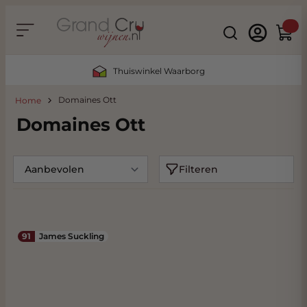
Ga naar de inhoud
Search
Winke
Thuiswinkel Waarborg
Domaines Ott
Home
Domaines Ott
Filteren
91
James Suckling