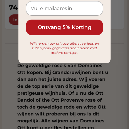
74,95
In Winkelwagen
Ontvang 5% Korting
Wij nemen uw privacy uiterst serieus en
zullen jouw gegevens nooit delen met
andere partijen.
De geweldige rose's van Domaines
Ott kopen. Bij Grandcruwijnen bent u
dan aan het juiste adres. Wij voeren
de de top serie van dit geweldige
pretigeuse wijnhuis. Of u nu de Ott
Bandol of the Ott Provenve rose of
toch de geweldige rode en witte Ott
wijnen wilt proberen bij ons is dit
mogelijk. Alle wijnen van Domaines
Ott kunt u per fles bestellen en