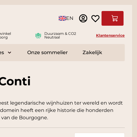
Taal
EN
Winkelwag
winkel
Duurzaam & CO2
Klantenservice
borg
Neutraal
es
Onze sommelier
Zakelijk
r Delicatessen
Toggle submenu for Accessoires
Conti
est legendarische wijnhuizen ter wereld en wordt
omein heeft een rijke historie die honderden
s van de Bourgogne.