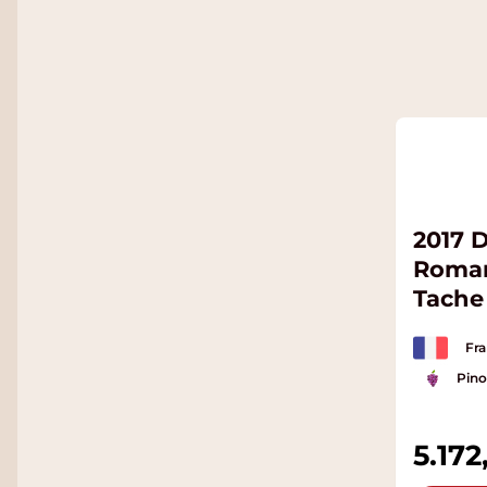
2017 
Roman
Tache
Cru
Fra
Pino
5.172