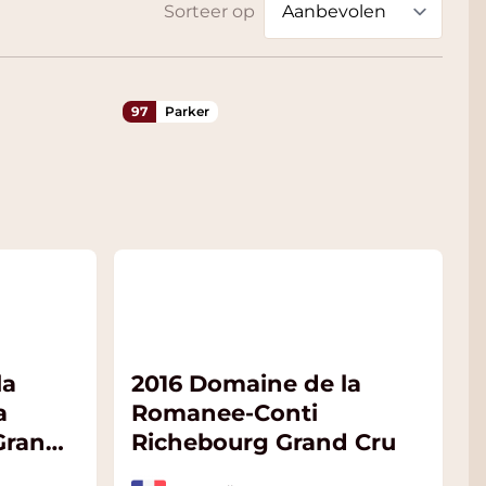
Sorteer op
97
Parker
la
2016 Domaine de la
a
Romanee-Conti
Grand
Richebourg Grand Cru