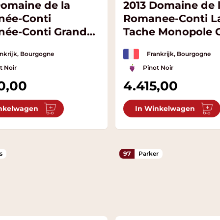
Domaine de la
2013 Domaine de 
ée-Conti
Romanee-Conti L
ée-Conti Grand
Tache Monopole 
Cru
nkrijk, Bourgogne
Frankrijk, Bourgogne
t Noir
Pinot Noir
50,00
4.415,00
nkelwagen
In Winkelwagen
s
97
Parker