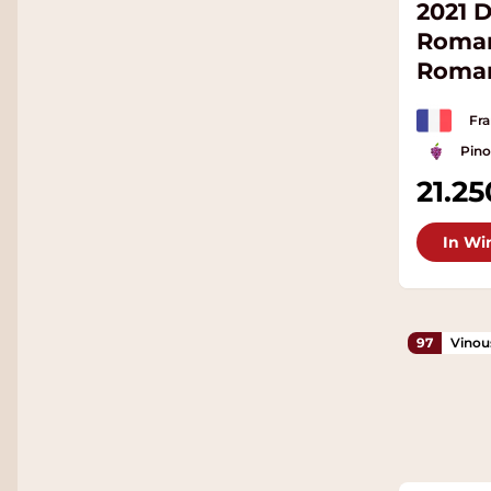
2021 
Roman
Roman
Cru
Fra
Pino
21.2
In Wi
97
Vinou