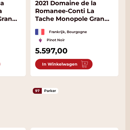
la
2021 Domaine de la
a
Romanee-Conti La
Grand
Tache Monopole Grand
Cru
Frankrijk, Bourgogne
Pinot Noir
5.597,00
In Winkelwagen
97
Parker