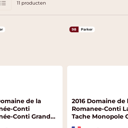
11
producten
jst
er
98
Parker
Domaine de la
2016 Domaine de 
ée-Conti
Romanee-Conti L
ée-Conti Grand
Tache Monopole 
Cru