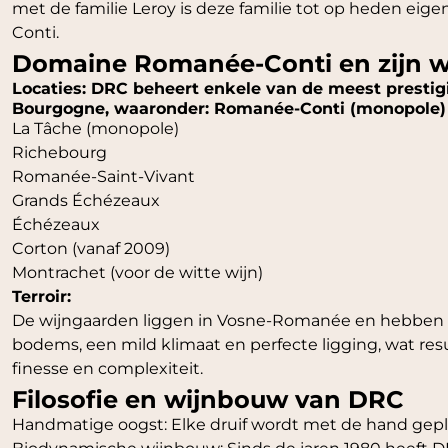
met de familie Leroy is deze familie tot op heden ei
Conti.
Domaine Romanée-Conti en zijn wi
Locaties: DRC beheert enkele van de meest prestig
Bourgogne, waaronder: Romanée-Conti (monopole)
La Tâche (monopole)
Richebourg
Romanée-Saint-Vivant
Grands Échézeaux
Échézeaux
Corton (vanaf 2009)
Montrachet (voor de witte wijn)
Terroir:
De wijngaarden liggen in Vosne-Romanée en hebben e
bodems, een mild klimaat en perfecte ligging, wat resu
finesse en complexiteit.
Filosofie en wijnbouw van DRC
Handmatige oogst: Elke druif wordt met de hand gepl