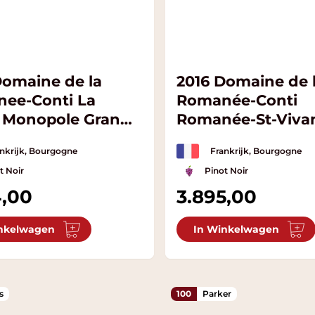
Domaine de la
2016 Domaine de 
ee-Conti La
Romanée-Conti
 Monopole Grand
Romanée-St-Viva
Grand Cru
nkrijk, Bourgogne
Frankrijk, Bourgogne
t Noir
Pinot Noir
4,00
3.895,00
nkelwagen
In Winkelwagen
s
100
Parker