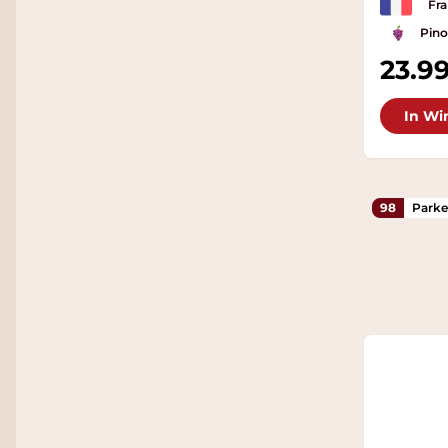
Fra
Pino
23.9
In Wi
98
Parke