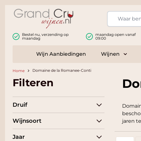
Ga naar de inhoud
Bestel nu, verzending op
maandag open vanaf
maandag
09:00
Wijn Aanbiedingen
Wijnen
Toggle
Domaine de la Romanee-Conti
Home
Do
Filteren
Druif
Domaine
beschou
Wijnsoort
jaren t
Jaar
Foto-tabel