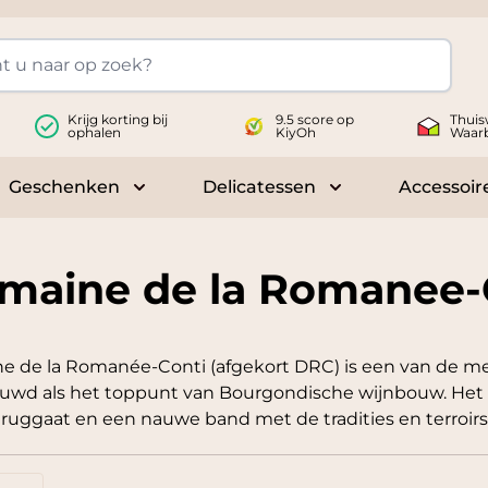
Krijg korting bij
9.5 score op
Thuis
ophalen
KiyOh
Waar
Geschenken
Delicatessen
Accessoir
 submenu for Wijnen
Toggle submenu for Geschenken
Toggle submenu fo
maine de la Romanee-
 de la Romanée-Conti (afgekort DRC) is een van de me
wd als het toppunt van Bourgondische wijnbouw. Het d
eruggaat en een nauwe band met de tradities en terroir