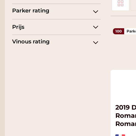
Tonen als
Parker rating
Li
Prijs
100
Park
Vinous rating
2019 
Roman
Roman
Cru