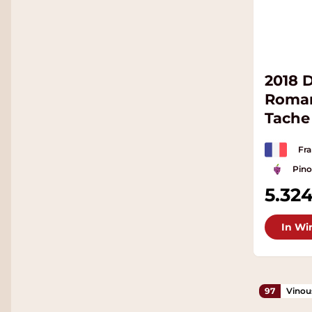
2018 
Roman
Tache
Cru
Fra
Pino
5.32
In Wi
97
Vinou