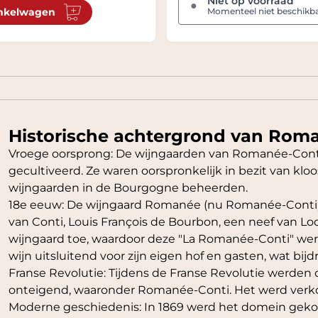
Niet op voorraad
●
nkelwagen
Momenteel niet beschikb
Historische achtergrond van Roma
Vroege oorsprong: De wijngaarden van Romanée-Cont
gecultiveerd. Ze waren oorspronkelijk in bezit van kloos
wijngaarden in de Bourgogne beheerden.
18e eeuw: De wijngaard Romanée (nu Romanée-Conti) 
van Conti, Louis François de Bourbon, een neef van Lo
wijngaard toe, waardoor deze "La Romanée-Conti" we
wijn uitsluitend voor zijn eigen hof en gasten, wat bij
Franse Revolutie: Tijdens de Franse Revolutie werde
onteigend, waaronder Romanée-Conti. Het werd verkoch
Moderne geschiedenis: In 1869 werd het domein gekoch