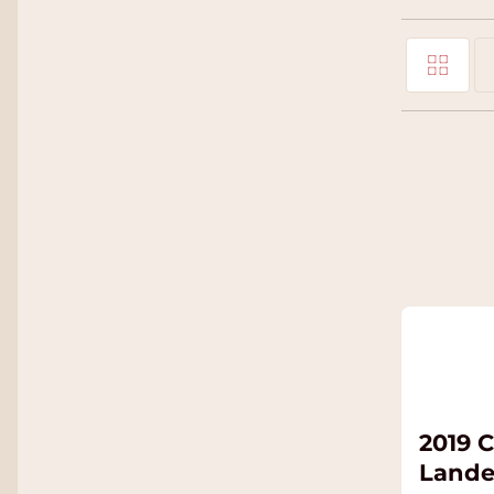
Foto-tabel
Tonen als
Li
2019 C
Lande