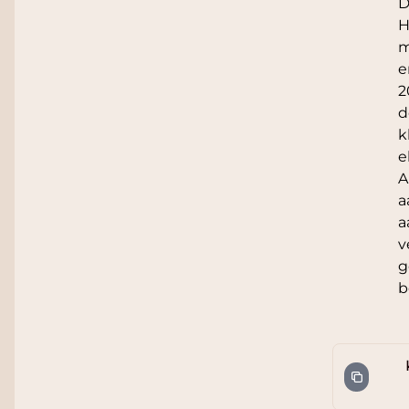
D
H
m
e
2
d
k
e
A
a
a
v
g
b