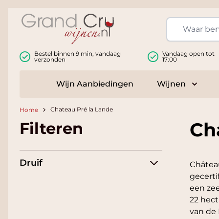
Ga naar de inhoud
Bestel binnen 9 min, vandaag
Vandaag open tot
verzonden
17:00
Wijn Aanbiedingen
Wijnen
Toggle
Chateau Pré la Lande
Home
Ch
Filteren
Druif
Châtea
gecerti
een zee
22 hect
van de 