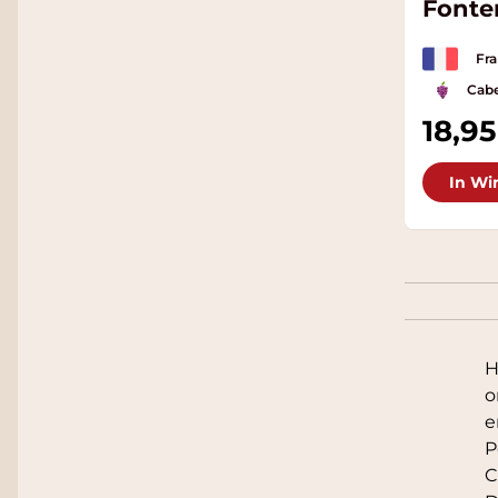
Fonte
Fra
Cabe
18,95
In Wi
H
o
e
P
C