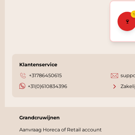
🍷
Klantenservice
+31786450615
suppo
+31(0)610834396
Zakeli
Grandcruwijnen
Aanvraag Horeca of Retail account