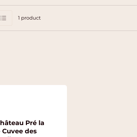
1
product
jst
hâteau Pré la
 Cuvee des