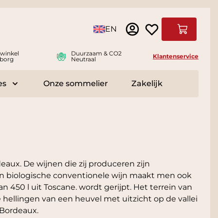
Taal
EN
Winkelwag
swinkel
Duurzaam & CO2
Klantenservice
borg
Neutraal
es
Onze sommelier
Zakelijk
r Delicatessen
Toggle submenu for Accessoires
eaux. De wijnen die zij produceren zijn
een biologische conventionele wijn maakt men ook
n 450 l uit Toscane. wordt gerijpt. Het terrein van
e hellingen van een heuvel met uitzicht op de vallei
 Bordeaux.