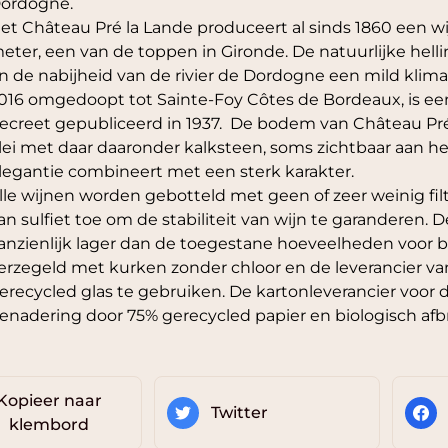
ordogne.
et Château Pré la Lande produceert al sinds 1860 een wi
eter, een van de toppen in Gironde. De natuurlijke hel
n de nabijheid van de rivier de Dordogne een mild klima
016 omgedoopt tot Sainte-Foy Côtes de Bordeaux, is ee
ecreet gepubliceerd in 1937. De bodem van Château Pré 
lei met daar daaronder kalksteen, soms zichtbaar aan he
legantie combineert met een sterk karakter.
lle wijnen worden gebotteld met geen of zeer weinig f
an sulfiet toe om de stabiliteit van wijn te garanderen. D
anzienlijk lager dan de toegestane hoeveelheden voor bio
erzegeld met kurken zonder chloor en de leverancier va
erecycled glas te gebruiken. De kartonleverancier voor
enadering door 75% gerecycled papier en biologisch af
Kopieer naar
Twitter
klembord