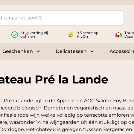
Krijg korting bij
9.5 score op
Thui
ophalen
KiyOh
Waar
Geschenken
Delicatessen
Accessoir
 submenu for Wijnen
Toggle submenu for Geschenken
Toggle submenu fo
ateau Pré la Lande
u Pré la Lande ligt in de Appelation AOC Sainte-Foy Bord
ficeerd biologisch, Demeter en veganistisch en naast 
r fraaie rode wijn welke volledig op terracotta amforen va
are, waaronder 14 ha wijngaarden uit één stuk, ligt op d
Dordogne. Het chateau is gelegen tusssen Bergerac en