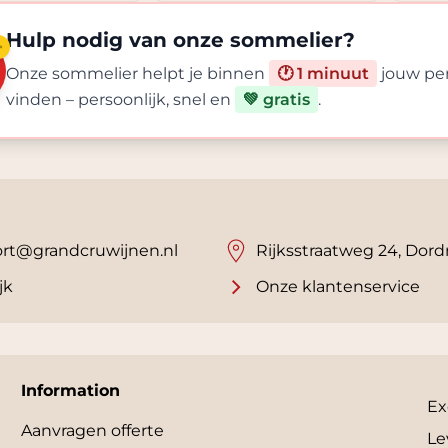
Hulp nodig van onze sommelier?
✨
Onze sommelier helpt je binnen
🕐 1 minuut
jouw per
vinden – persoonlijk, snel en
💚 gratis
.
rt@grandcruwijnen.nl
Rijksstraatweg 24, Dord
jk
Onze klantenservice
Information
Ex
Aanvragen offerte
Le