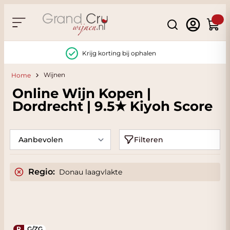
Ga naar de inhoud
Search
Winke
Krijg korting bij ophalen
Wijnen
Home
Online Wijn Kopen |
Dordrecht | 9.5★ Kiyoh Score
Filteren
Regio:
Donau laagvlakte
R
G/ZG