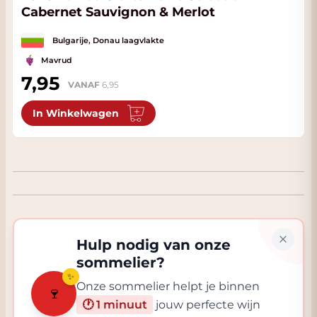
Cabernet Sauvignon & Merlot
Bulgarije, Donau laagvlakte
Mavrud
7,95
VANAF
6,95
In Winkelwagen
Hulp nodig van onze
sommelier?
✨
Onze sommelier helpt je binnen
🍷
🕐 1 minuut
jouw perfecte wijn