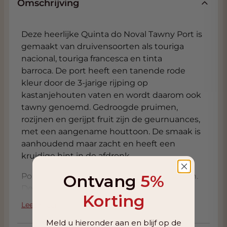
Omschrijving
Deze heerlijke Quinta do Noval Tawny Port is
gemaakt van druivensoorten als touriga
nacional, touriga francesca en tinta
barroca. De port heeft een tanende rode
kleur door de 3-jarige rijping op
kastanjehouten vaten en wordt daarom ook
tawny genoemd. Gedroogde pruimen,
rozijnen en gerijpt fruit zijn de geurnuances,
met een aangename houttoon. De smaak is
aanhoudend maar zacht en heeft een
kruidige hint in de afdronk.
Port is in alle opzichten een bijzondere wijn.
Ontvang
5%
De bereidingswijze is absoluut uniek. De
Korting
gisting van de druiven duurt slechts tot het
Lees meer
moment dat er voor de smaak voldoende
Meld u hieronder aan en blijf op de
onvergiste suiker overblijft. Dan voegt men