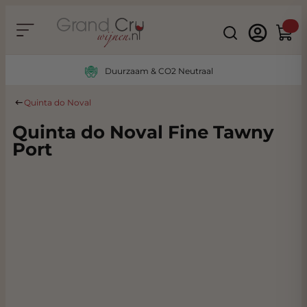
Ga naar de inhoud
Search
Winke
Duurzaam & CO2 Neutraal
Quinta do Noval
Quinta do Noval Fine Tawny
Port