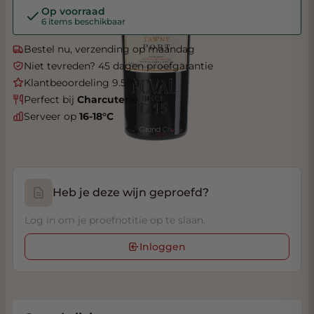
Op voorraad
6 items beschikbaar
Bestel nu, verzending op maandag
Niet tevreden? 45 dagen proefgarantie
Klantbeoordeling 9.5/10
Perfect bij
Charcuterie
Serveer op
16-18°C
Heb je deze wijn geproefd?
Log in om je proefnotitie op te slaan.
Inloggen