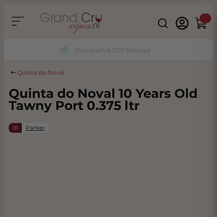
Ga naar de inhoud
Search
Winke
Duurzaam & CO2 Neutraal
Quinta do Noval
Quinta do Noval 10 Years Old
Tawny Port 0.375 ltr
91
Parker