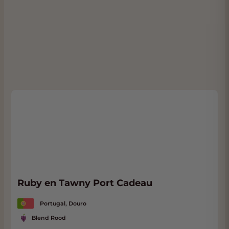
bestaat uit leisteen en graniet.
Uitstekend voor veel genietmomenten:
geweldig bij chocola, amandelen, walnoten
en mooie rijke kazen. Koel te serveren.
Heerlijk bij oude kazen.
Ruby en Tawny Port Cadeau
Portugal, Douro
Blend Rood