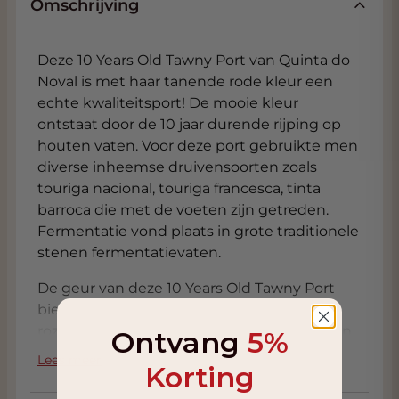
Omschrijving
Deze 10 Years Old Tawny Port van Quinta do
Noval is met haar tanende rode kleur een
echte kwaliteitsport! De mooie kleur
ontstaat door de 10 jaar durende rijping op
houten vaten. Voor deze port gebruikte men
diverse inheemse druivensoorten zoals
touriga nacional, touriga francesca, tinta
barroca die met de voeten zijn getreden.
Fermentatie vond plaats in grote traditionele
stenen fermentatievaten.
De geur van deze 10 Years Old Tawny Port
biedt nuances van gedroogde pruimen en
rozijnen en heeft een aangename houttoon.
Ontvang
5%
De smaakbeleving is fluwelig zacht en
Lees meer
Korting
beklijvend te noemen met tonen van rijp
fruit, rozijnen, humus, cacao, leer en