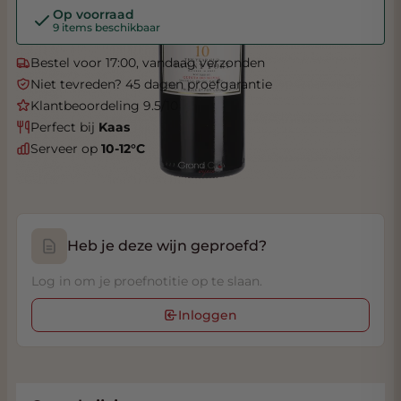
Op voorraad
9 items beschikbaar
Bestel voor 17:00, vandaag verzonden
Niet tevreden? 45 dagen proefgarantie
Klantbeoordeling 9.5/10
Perfect bij
Kaas
Serveer op
10-12°C
Heb je deze wijn geproefd?
Log in om je proefnotitie op te slaan.
Inloggen