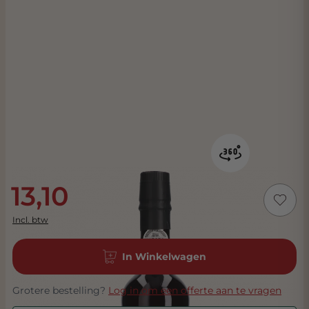
13,10
Incl. btw
In Winkelwagen
Grotere bestelling?
Log in om een offerte aan te vragen