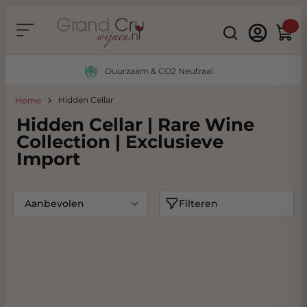
Ga naar de inhoud
Search
Winke
Duurzaam & CO2 Neutraal
Hidden Cellar
Home
Hidden Cellar | Rare Wine
Collection | Exclusieve
Import
Filteren