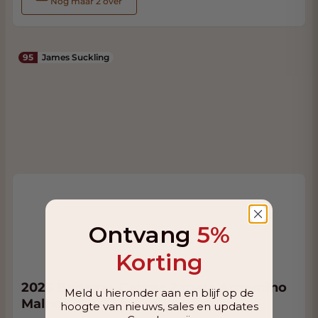
Nog maar 2 over
95
James Suckling
Ontvang
5%
Korting
2023 Bodegas Catena Zapata Argentino
Meld u hieronder aan en blijf op de
Malbec
hoogte van nieuws, sales en updates