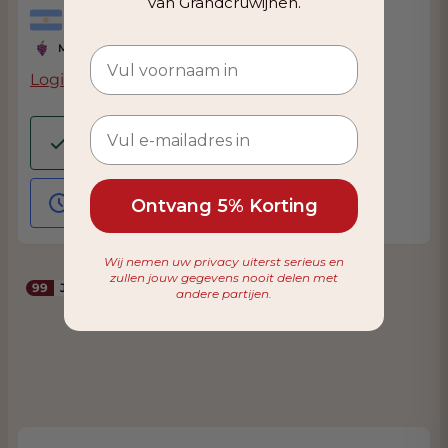
van Grandcruwijnen.
Argentinië, Mendoza
Malbec
Login to see the price
Op voorraad
6 items beschikbaar
Nabestelling mogelijk
Ontvang 5% Korting
Wij nemen uw privacy uiterst serieus en
zullen jouw gegevens nooit delen met
99
James Suckling
andere partijen.