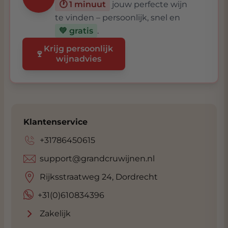
🕐 1 minuut
jouw perfecte wijn
te vinden – persoonlijk, snel en
💚 gratis
.
Krijg persoonlijk
🍷
wijnadvies
Klantenservice
+31786450615
support@grandcruwijnen.nl
Rijksstraatweg 24, Dordrecht
+31(0)610834396
Zakelijk