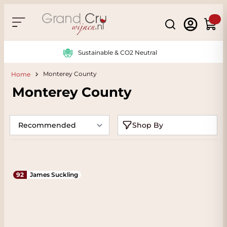
Skip to Content
Search
Cart
Sustainable & CO2 Neutral
Monterey County
Home
Monterey County
Shop By
92
James Suckling