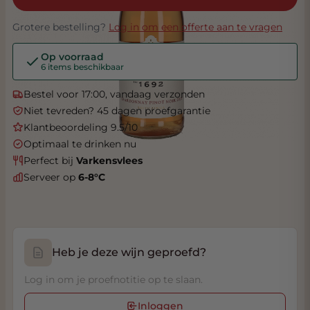
Grotere bestelling?
Log in om een offerte aan te vragen
Op voorraad
6 items beschikbaar
Bestel voor 17:00, vandaag verzonden
Niet tevreden? 45 dagen proefgarantie
Klantbeoordeling 9.5/10
Optimaal te drinken nu
Perfect bij
Varkensvlees
Serveer op
6-8°C
Heb je deze wijn geproefd?
Log in om je proefnotitie op te slaan.
Inloggen