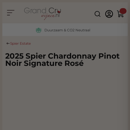
Ga naar de inhoud
Search
Winke
Duurzaam & CO2 Neutraal
Spier Estate
2025 Spier Chardonnay Pinot
Noir Signature Rosé