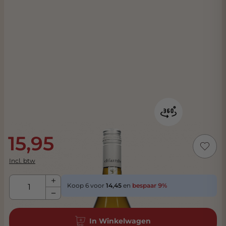
15,95
Incl. btw
Aantal
Koop 6 voor
14,45
en
bespaar
9
%
In Winkelwagen