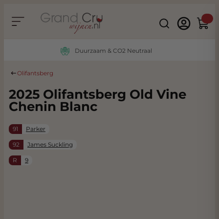
Ga naar de inhoud
Search
Winke
Duurzaam & CO2 Neutraal
Olifantsberg
2025 Olifantsberg Old Vine
Chenin Blanc
91
Parker
92
James Suckling
R
9