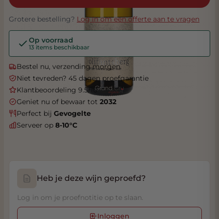
Grotere bestelling?
Log in om een offerte aan te vragen
Op voorraad
13 items beschikbaar
Bestel nu, verzending morgen
Niet tevreden? 45 dagen proefgarantie
Klantbeoordeling 9.5/10
Geniet nu of bewaar tot
2032
Perfect bij
Gevogelte
Serveer op
8-10°C
Heb je deze wijn geproefd?
Log in om je proefnotitie op te slaan.
Inloggen