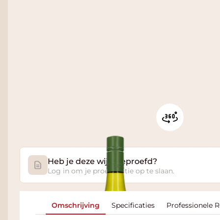
Heb je deze wijn geproefd?
Log in om je proefnotitie op te slaan.
Omschrijving
Specificaties
Professionele 