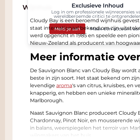
Exclusieve Inhoud
Wijnhuis
Log in om professionele wijnrecensies v
wereldberoemde critici te ontgrendele
Cloudy Bay is een beroemd wijnhuis gevest
staat internationaal bekend om zijn uitste
Meld je aan
Maak een account aa
werd opgericht in 1985 en speelde een pioni
Nieuw-Zeeland als producent van hoogwaar
Meer informatie ove
De Sauvignon Blanc van Cloudy Bay wordt 
beste in zijn soort. Het staat bekend om zi
levendige
aroma
's van citrus, kruisbes, en 
knapperig, en hebben een unieke mineralit
Marlborough.
Naast Sauvignon Blanc produceert Cloudy 
Chardonnay, Pinot Noir, en mousserende wij
in balans, weerspiegelen het terroir van M
wijnmakers van het huis.