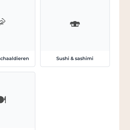
🦐
🍣
schaaldieren
Sushi & sashimi
️