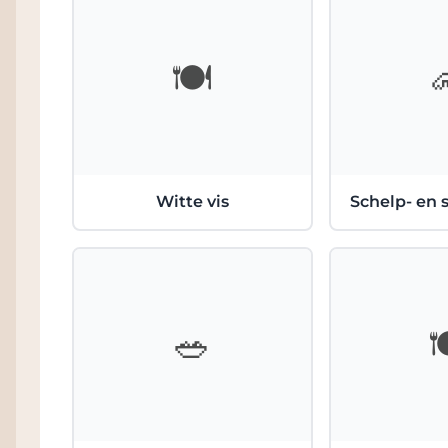
🍽️
Witte vis
Schelp- en 
🥗
