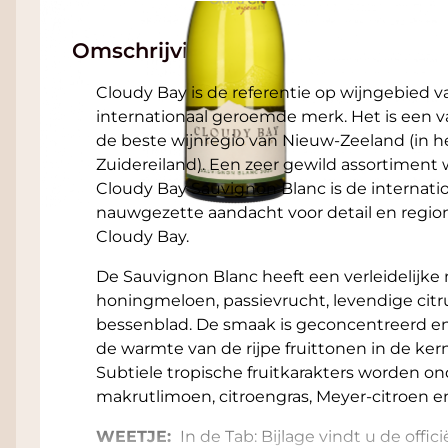
Omschrijving
Cloudy Bay is de referentie op wijngebied
internationaal geroemde merk. Het is een va
de beste wijnregio van Nieuw-Zeeland (in h
Zuidereiland). Een zeer gewild assortiment 
Cloudy Bay Sauvignon Blanc is de internationa
nauwgezette aandacht voor detail en regio
Cloudy Bay.
De Sauvignon Blanc heeft een verleidelijke
honingmeloen, passievrucht, levendige citru
bessenblad. De smaak is geconcentreerd en 
de warmte van de rijpe fruittonen in de ker
Subtiele tropische fruitkarakters worden o
makrutlimoen, citroengras, Meyer-citroen en
WEETJE:
In de Tab: Bijlage vindt u de offic