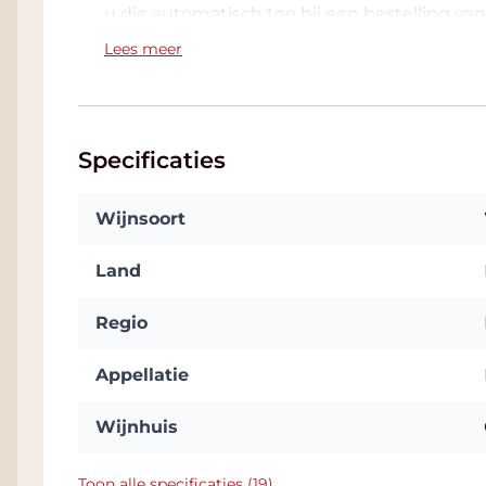
u die automatisch toe bij een bestelling van 
geconditioneerde Wine Warehouse en als u 
Lees meer
nog een mooie korting. U ziet de mogelijke k
Afreken-pagina. We zitten bijna naast de R
hier
voor adres.
Specificaties
Wijnsoort
Land
Regio
Appellatie
Wijnhuis
Toon alle specificaties (19)