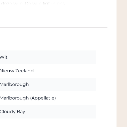
deze wijn. De wijn ligt in ons
de wijn komt afhalen ontvangt u vaak ook
orting direct als u kiest voor Afhalen in de
ijksweg met volop parkeergelegenheid. Klik
Wit
Nieuw Zeeland
Marlborough
Marlborough (Appellatie)
Cloudy Bay