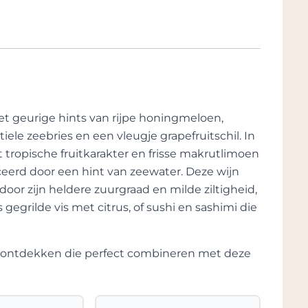
liteit in de fles, maar het wijnhuis heeft
 het gebied van duurzaamheid en
 de impact van hun activiteiten op het
ogische verantwoordelijkheid in hun
oor wijnliefhebbers over de hele wereld en
t geurige hints van rijpe honingmeloen,
 in hun producten, waarbij ze de unieke
ele zeebries en een vleugje grapefruitschil. In
en in elke slok.
 tropische fruitkarakter en frisse makrutlimoen
anceerd door een hint van zeewater. Deze wijn
 door zijn heldere zuurgraad en milde ziltigheid,
 gegrilde vis met citrus, of sushi en sashimi die
te ontdekken die perfect combineren met deze