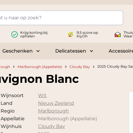
Krijg korting bij
9.5 score op
Thui
ophalen
KiyOh
Waar
Geschenken
Delicatessen
Accessoir
 submenu for Wijnen
Toggle submenu for Geschenken
Toggle submenu fo
2025 Cloudy Bay Sa
rough
Marlborough (Appellatie)
Cloudy Bay
uvignon Blanc
Wijnsoort
Wit
Land
Nieuw Zeeland
Regio
Marlborough
Appellatie
Marlborough (Appellatie)
Wijnhuis
Cloudy Bay