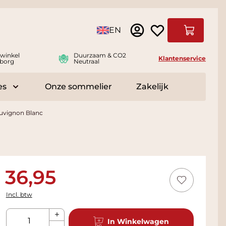
Taal
EN
Winkelwag
swinkel
Duurzaam & CO2
Klantenservice
borg
Neutraal
es
Onze sommelier
Zakelijk
r Delicatessen
Toggle submenu for Accessoires
uvignon Blanc
36,95
Incl. btw
Aantal
In Winkelwagen