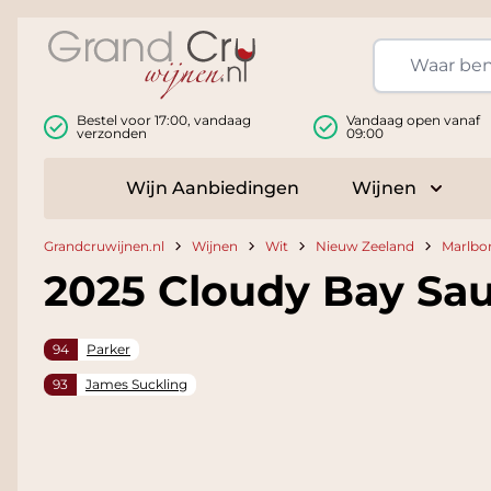
Ga naar de inhoud
Bestel voor 17:00, vandaag
Vandaag open vanaf
verzonden
09:00
Wijn Aanbiedingen
Wijnen
Toggle
Grandcruwijnen.nl
Wijnen
Wit
Nieuw Zeeland
Marlbo
2025 Cloudy Bay Sa
94
Parker
93
James Suckling