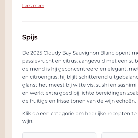
Lees meer
Cloudy Bay legt niet alleen de nadruk op kwa
ook aanzienlijke inspanningen geleverd op
milieubewustzijn. Ze nemen maatregelen om
milieu te verminderen en streven naar ecol
Spijs
wijnbouwpraktijken.
Al met al is Cloudy Bay een bekende naam v
De 2025 Cloudy Bay Sauvignon Blanc opent me
blijft het wijnhuis streven naar excellentie
passievrucht en citrus, aangevuld met een subti
kenmerken van Marlborough tot uiting breng
de mond is hij geconcentreerd en elegant, met
en citroengras; hij blijft schitterend uitgebal
glanst het meest bij witte vis, sushi en sashimi
en werkt extra goed bij lichte bereidingen zoals
de fruitige en frisse tonen van de wijn echoën.
Klik op een categorie om heerlijke recepten 
wijn.