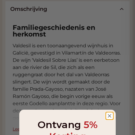
Omschrijving
Familiegeschiedenis en
herkomst
Valdesil is een toonaangevend wijnhuis in
Galicië, gevestigd in Vilamartín de Valdeorras.
De wijn ‘Valdesil Sobre Lías’ is een eerbetoon
aan de rivier de Sil, die zich als een
ruggengraat door het dal van Valdeorras
slingert. De wijn wordt gemaakt door de
familie Prada-Gayoso, nazaten van José
Ramón Gayoso, die begin vorige eeuw als
eerste Godello aanplantte in deze regio. Voor
deze cuvée worden uitsluitend druiven
gebruikt van eigen wijngaarden gelegen in
Ontvang
5%
de parochies Portela (San Xulián) en
Lees meer
Córgomo (Santa Marta).