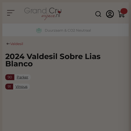
Ga naar de inhoud
Search
Winke
Duurzaam & CO2 Neutraal
Valdesil
2024 Valdesil Sobre Lias
Blanco
90
Parker
91
Vinous