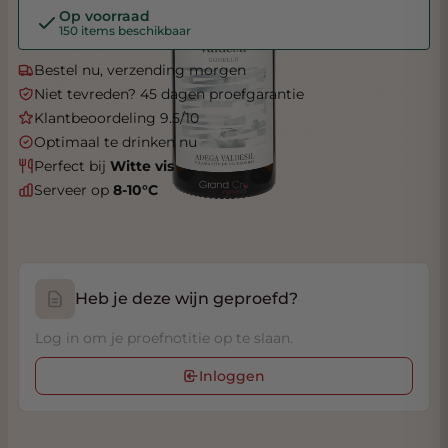
Op voorraad
150 items beschikbaar
Bestel nu, verzending morgen
Niet tevreden? 45 dagen proefgarantie
Klantbeoordeling 9.5/10
Optimaal te drinken nu
Perfect bij
Witte vis
Serveer op
8-10°C
Heb je deze wijn geproefd?
Log in om je proefnotitie op te slaan.
Inloggen