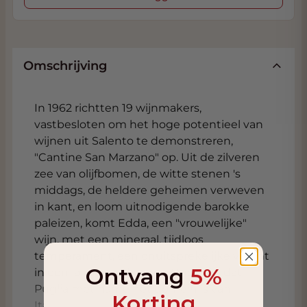
Omschrijving
In 1962 richtten 19 wijnmakers,
vastbesloten om het hoge potentieel van
wijnen uit Salento te demonstreren,
"Cantine San Marzano" op. Uit de zilveren
zee van olijfbomen, de witte stenen 's
middags, de heldere geheimen verweven
in kant, en loom uitnodigende barokke
paleizen, komt Edda, een "vrouwelijke"
wijn, met een mineraal, tijdloos
temperament, een onuitsprekelijke vrucht
Ontvang
5%
in een land van charme. Ondanks dat
Puglia met name het domein is van
Korting
Italiaanse druivenrassen, gedijt de