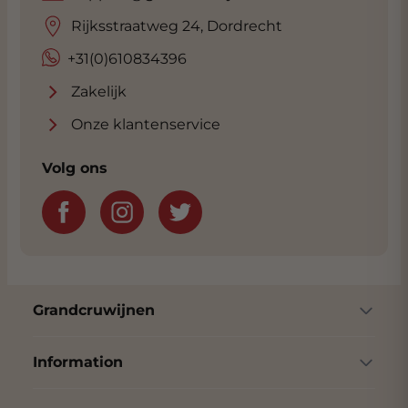
Rijksstraatweg 24, Dordrecht
+31(0)610834396
Zakelijk
Onze klantenservice
Volg ons
Advies nodig bij het vinden van de ideale
wijn bij uw gerecht. Klik
hier
voor onze
Grandcruwijnen
exclusieve Sommelier. Gratis voor klanten
van Grandcruwijnen.
Information
1. Linguine met citroenroomsaus,
courgette en Parmezaanse kaas