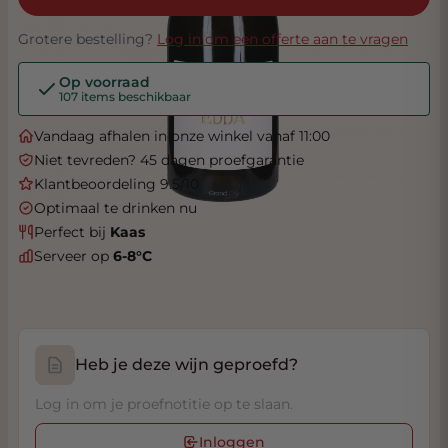
Grotere bestelling?
Log in om een offerte aan te vragen
Op voorraad
107 items beschikbaar
Vandaag afhalen in onze winkel vanaf 11:00
Niet tevreden? 45 dagen proefgarantie
Klantbeoordeling 9.5/10
Optimaal te drinken nu
Perfect bij
Kaas
Serveer op
6-8°C
Heb je deze wijn geproefd?
Log in om je proefnotitie op te slaan.
Inloggen