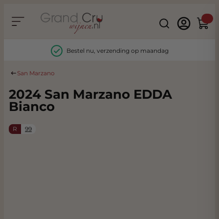
Ga naar de inhoud
Search
Winke
Bestel nu, verzending op maandag
San Marzano
2024 San Marzano EDDA
Bianco
R
99