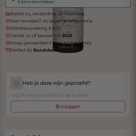
6 items beschikbaar
Bestel nu, verzending op maandag
Niet tevreden? 45 dagen proefgarantie
Klantbeoordeling 9.5/10
Geniet nu of bewaar tot
2032
Hoog gewaardeerd door professionals
Perfect bij
Rundvlees
Heb je deze wijn geproefd?
Log in om je proefnotitie op te slaan.
Inloggen