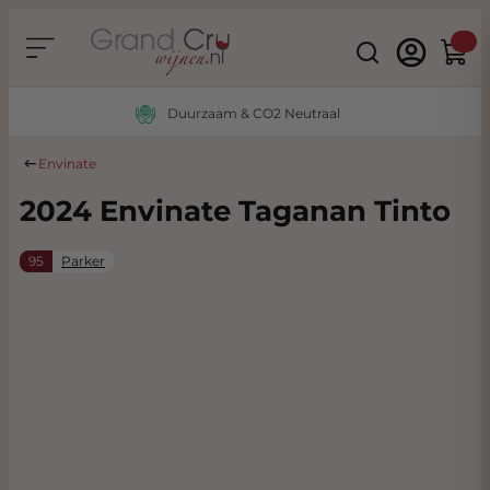
Ga naar de inhoud
Search
Winke
Duurzaam & CO2 Neutraal
Envinate
2024 Envinate Taganan Tinto
95
Parker