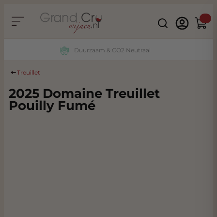
Ga naar de inhoud
Search
Winke
Duurzaam & CO2 Neutraal
Treuillet
2025 Domaine Treuillet
Pouilly Fumé