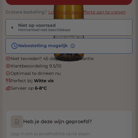
Grotere bestelling?
Log in om een offerte aan te vragen
Niet op voorraad
●
Momenteel niet beschikbaar
Nabestelling mogelijk
Niet tevreden? 45 dagen proefgarantie
Klantbeoordeling 9.5/10
Optimaal te drinken nu
Perfect bij
Witte vis
Serveer op
6-8°C
Heb je deze wijn geproefd?
Log in om je proefnotitie op te slaan.