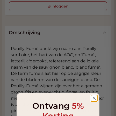
Inloggen
Omschrijving
Pouilly-Fumé dankt zijn naam aan Pouilly-
sur-Loire, het hart van de AOC, en 'Fumé',
letterlijk 'gerookt', refererend aan de lokale
naam van de sauvignon blanc, 'blanc fumé'.
De term fumé slaat hier op de asgrijze kleur
van de bladeren van de sauvigon blanc. De
Pouilly-Fumé wijnen zijn over het algemeen
droog, fris en evenwichtig, floraal en fruitig,
met een opvallende mineraliteit waarin 'silex'
Ontvang
5%
(vuursteen) vaak te herkennen is. In 1991
gingen de wijnstokken de grond in en vier
Korting