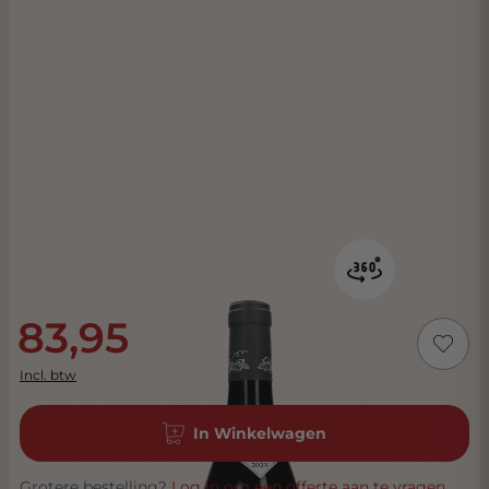
83,95
Incl. btw
In Winkelwagen
Grotere bestelling?
Log in om een offerte aan te vragen