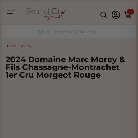
Ga naar de inhoud
Search
Winke
Duurzaam & CO2 Neutraal
Marc Morey
2024 Domaine Marc Morey &
Fils Chassagne-Montrachet
1er Cru Morgeot Rouge