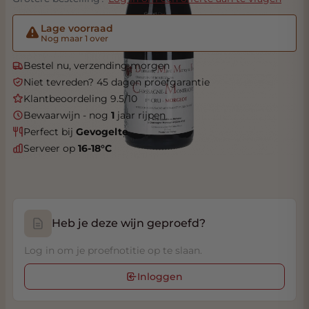
Lage voorraad
Nog maar 1 over
Bestel nu, verzending morgen
Niet tevreden? 45 dagen proefgarantie
Klantbeoordeling 9.5/10
Bewaarwijn - nog
1
jaar rijpen
Perfect bij
Gevogelte
Serveer op
16-18°C
Heb je deze wijn geproefd?
Log in om je proefnotitie op te slaan.
Inloggen