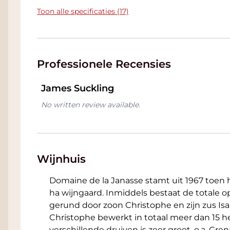
Toon alle specificaties (17)
Professionele Recensies
James Suckling
No written review available.
Wijnhuis
Domaine de la Janasse stamt uit 1967 toen
ha wijngaard. Inmiddels bestaat de totale
gerund door zoon Christophe en zijn zus Isab
Christophe bewerkt in totaal meer dan 15 he
verschillende druiven is zeer groot, o.a. Gr