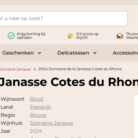
Krijg korting bij
9.5 score op
Thuisw
ophalen
KiyOh
Waarb
Geschenken
Delicatessen
Accessoir
 submenu for Wijnen
Toggle submenu for Geschenken
Toggle submenu fo
2024 Domaine de la Janasse Cotes du Rhone
Domaine Janasse
 Janasse Cotes du Rho
Wijnsoort
Rood
Land
Frankrijk
Regio
Rhone
Wijnhuis
Domaine Janasse
Jaar
2024