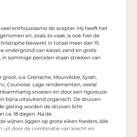
veel enthousiasme de scepter. Hij heeft het
genomen en, zoals zo vaak, is ook hier de
Christophe bewerkt in totaal meer dan 15
jke ondergrond van kiezel, zand en grote
d, in sommige percelen staan stokken van
r groot, o.a. Grenache, Mourvèdre, Syrah,
c, Counoise. Lage rendementen, veelal
onbarmhartig snoeien en door een rigoreuze
 bijna uitsluitend organisch. De druiven
e gisting worden de druiven licht
n ca. 18 dagen. Na de
e wijnen liggen op grote eiken foeders. Alle
uit door de combinatie van kracht en