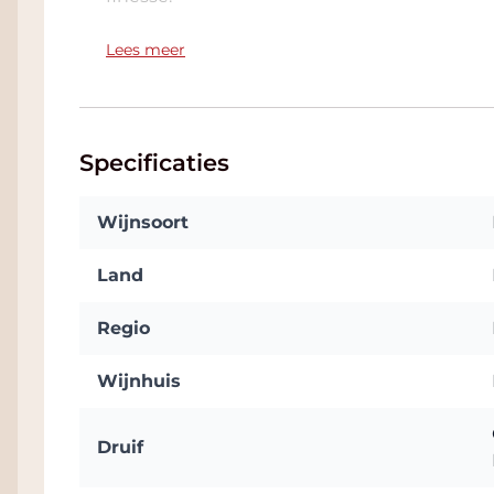
De Côtes du Rhône van Janasse is een ble
Lees meer
Mourvèdre, Carignan, Syrah en Cinsault is 
medium-bodied, sappig en peperige met kru
karaktervolle wijn en precies zoals een goe
kunnen we aan Domaine Janasse wel overl
Specificaties
Wijnsoort
Land
Regio
Wijnhuis
Druif