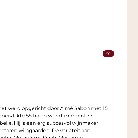
91
 het werd opgericht door Aimé Sabon met 15
 oppervlakte 55 ha en wordt momenteel
elle. Hij is een erg succesvol wijnmaker!
ctaren wijngaarden. De variëteit aan
enache, Mourvèdre, Syrah, Marsanne,