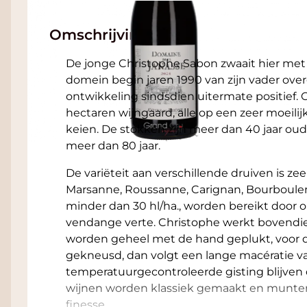
Omschrijving
De jonge Christophe Sabon zwaait hier met 
domein begin jaren 1990 van zijn vader over
ontwikkeling sindsdien uitermate positief. 
hectaren wijngaard, alle op een zeer moeili
keien. De stokken zijn meer dan 40 jaar ou
meer dan 80 jaar.
De variëteit aan verschillende druiven is zee
Marsanne, Roussanne, Carignan, Bourboulen
minder dan 30 hl/ha., worden bereikt door 
vendange verte. Christophe werkt bovendien
worden geheel met de hand geplukt, voor d
gekneusd, dan volgt een lange macératie va
temperatuurgecontroleerde gisting blijven d
wijnen worden klassiek gemaakt en munten 
finesse.