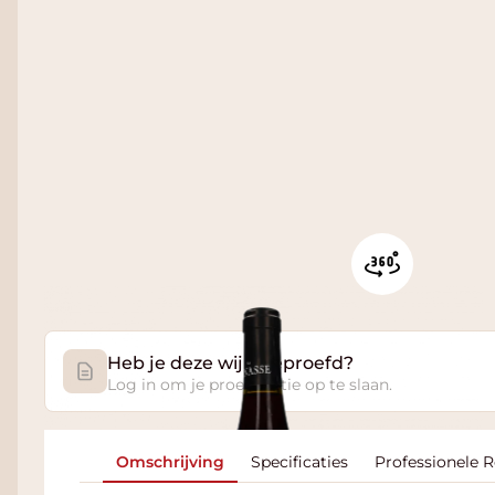
Heb je deze wijn geproefd?
Log in om je proefnotitie op te slaan.
Omschrijving
Specificaties
Professionele 