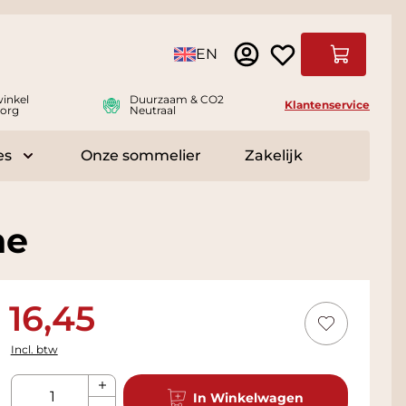
Taal
EN
Winkelwag
inkel
Duurzaam & CO2
Klantenservice
org
Neutraal
es
Onze sommelier
Zakelijk
r Delicatessen
Toggle submenu for Accessoires
ne
16,45
Incl. btw
Aantal
In Winkelwagen