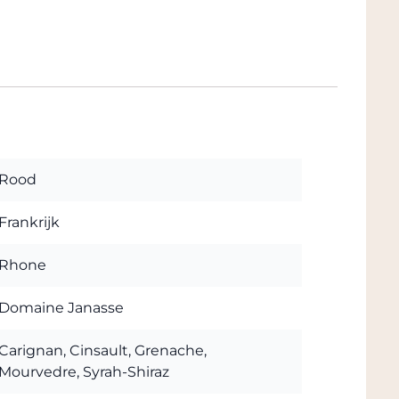
nd van 40% Grenache aangevuld met
wederom een prachtige jaargang. De wijn is
iden maar toch ook fris. Een zeer
de Cote du Rhone behoort te zijn maar dat
aten.
Rood
Frankrijk
Rhone
Domaine Janasse
Carignan, Cinsault, Grenache,
Mourvedre, Syrah-Shiraz