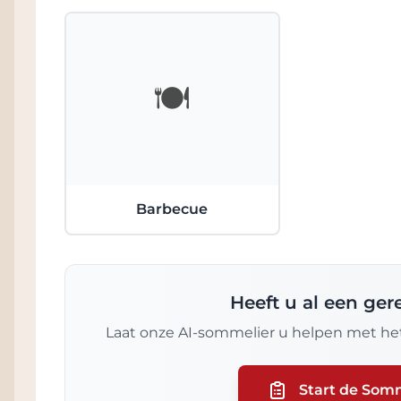
🍽️
Barbecue
Heeft u al een ge
Laat onze AI-sommelier u helpen met het
Start de Som