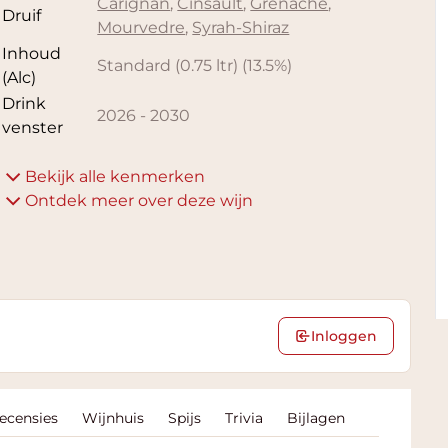
Carignan
,
Cinsault
,
Grenache
,
Druif
Mourvedre
,
Syrah-Shiraz
Inhoud
Standard (0.75 ltr)
(
13.5
%)
(Alc)
Drink
2026
-
2030
venster
Bekijk alle kenmerken
Ontdek meer over deze wijn
Inloggen
Recensies
Wijnhuis
Spijs
Trivia
Bijlagen