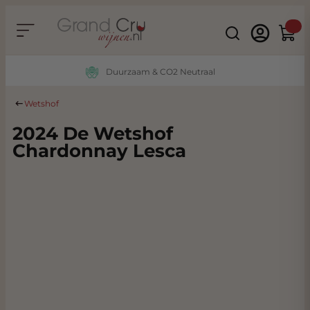
Ga naar de inhoud
Search
Winke
Duurzaam & CO2 Neutraal
Wetshof
2024 De Wetshof
Chardonnay Lesca