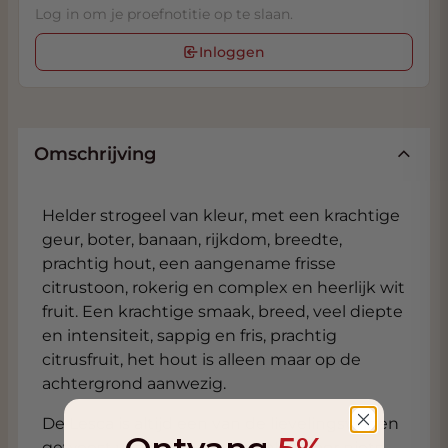
Log in om je proefnotitie op te slaan.
Inloggen
Omschrijving
Helder strogeel van kleur, met een krachtige
geur, boter, banaan, rijkdom, breedte,
prachtig hout, een aangename frisse
citrustoon, rokerig en complex en heerlijk wit
fruit. Een krachtige smaak, breed, veel diepte
en intensiteit, sappig en fris, prachtig
citrusfruit, het hout is alleen maar op de
achtergrond aanwezig.
De Lesca is altijd een van de lievelingswijnen
geweest van Danie de Wet. Niet voor niets