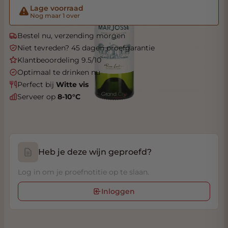
Lage voorraad
Nog maar 1 over
Bestel nu, verzending morgen
Niet tevreden? 45 dagen proefgarantie
Klantbeoordeling 9.5/10
Optimaal te drinken nu
Perfect bij
Witte vis
Serveer op
8-10°C
Heb je deze wijn geproefd?
Log in om je proefnotitie op te slaan.
Inloggen