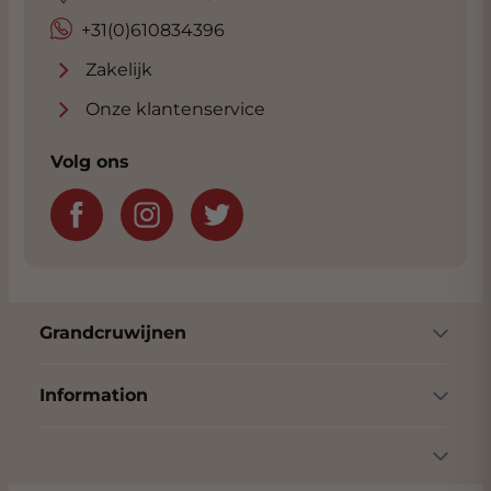
Sauvignon Blanc. De definitieve blend
+31(0)610834396
bestaat uit:
Zakelijk
Sémillon (71%)
Onze klantenservice
Sauvignon Blanc (15%)
Sauvignon Gris (14%)
Volg ons
Elke druivensoort werd afzonderlijk geoogst
en gevinifieerd volgens een strikte
perceelselectie, om maximale precisie te
garanderen bij het uiteindelijke blenden. De
druiven worden voornamelijk 's ochtends
geoogst, zodat we kunnen profiteren van de
Grandcruwijnen
koele temperaturen. Dit minimaliseert
oxidatie
en helpt om de
aroma
’s van de
Information
druiven optimaal te behouden. In de
wijnkelder worden de druiven direct geperst,
en het sap wordt beschermd tegen
oxidatie
door middel van carbonische sneeuw