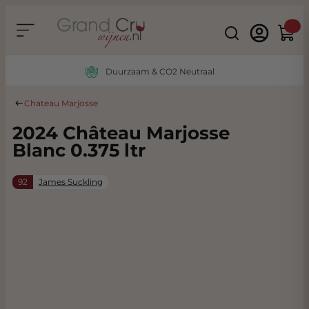
Ga naar de inhoud
Search
Winke
Duurzaam & CO2 Neutraal
Chateau Marjosse
2024 Château Marjosse
Blanc 0.375 ltr
92
James Suckling