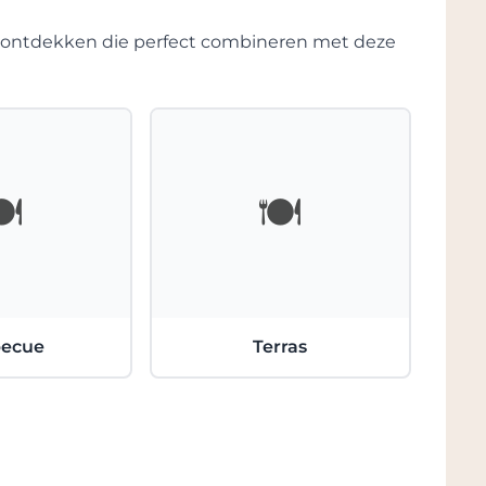
ntonio zelf zijn gemaakt en anderen als
te ontdekken die perfect combineren met deze
ontvangen.
igen plezier, en deels voor de uitdaging.
rder verloren waren gegaan in Taurasi-wijn,
ein museum te maken met
n werden gebruikt. Het wijnhuis heeft een
entieke stijl. Bezoekers zijn welkom om
️
🍽️
wekken van een mysterieus ondergronds land,
ogen en gewelven. Deze geweldige kelders
idende kenmerken van dit wijnhuis.
ntonio's zoon Giuseppe. Giuseppe heeft,
ezet en gepassioneerd hard werken in de
becue
Terras
t het bereiken van een kwalitatieve,
Caggiano heeft gemarkeerd tot één van de
n.
 bestellen bij Grandcruwijnen