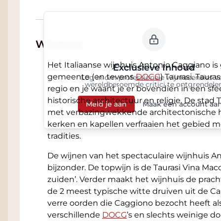
met volop parkeergelegenheid.
Klik hier
voo
U kunt de volledige wijn reviews lezen van o
Spectator. Advies nodig bij het vinden van d
Wijnhuis
onze exclusieve Sommelier. Gratis voor klan
Het Italiaanse wijnhuis Antonio Caggiano is
krijgt u advies waar u op moet letten voor de
Exclusieve Inhoud
gemeente (en tevens
DOCG
) Taurasi. Taur
aantal suggesties voor gerechten van onze
Log in om professionele wijnrecensies v
wereldberoemde critici te ontgrendele
regio en je waant je er bovendien in een sfe
historische architectuur en religie. De stad
Meld je aan
Maak een account aa
met verbazingwekkende architectonische 
kerken en kapellen verfraaien het gebied met 
tradities.
De wijnen van het spectaculaire wijnhuis An
bijzonder. De topwijn is de Taurasi Vina Macc
zuiden’. Verder maakt het wijnhuis de pracht
de 2 meest typische witte druiven uit de C
verre oorden die Caggiono bezocht heeft als
verschillende
DOCG
’s en slechts weinige d