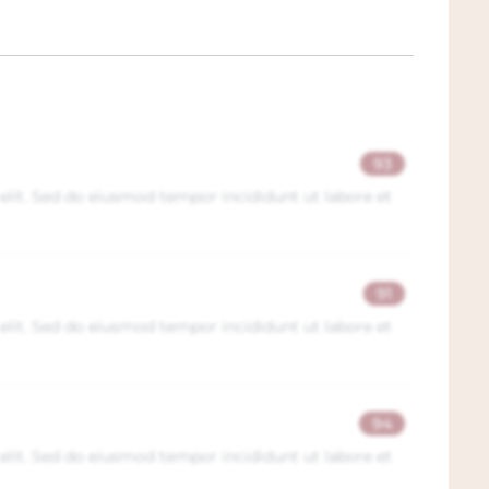
auw fruit, ondersteund door frisse zuren die
 zijdeachtig, terwijl de tannines rijp en
ht stevig en eindigt met een subtiele
93
eden buiten de klassieke Taurasi. De stijl is
elit. Sed do eiusmod tempor incididunt ut labore et
inatie van rijp fruit, kruidigheid en frisse
 toegankelijk in zijn jeugd, met een ronde
 interessant voor zowel directe consumptie
91
elit. Sed do eiusmod tempor incididunt ut labore et
de officiële factsheet en extra informatie van
sch toe bij een bestelling van deze wijn. De
94
ehouse en als u de wijn komt afhalen
elit. Sed do eiusmod tempor incididunt ut labore et
 U ziet uw korting direct wanneer u kiest
n in
Dordrecht
, gelegen bijna naast de A16