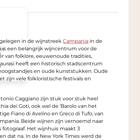
r ons adres.
.a. Parker, Suckling, Vinous en Wine
e ideale wijn bij uw gerecht.
Klik hier
voor
ten van Grandcruwijnen. In de Tab: Spijs
 gelegen in de wijnstreek
Campania
in de
 juiste wijn-spijs pairing en vindt u een
asi is een belangrijk wijncentrum voor de
 Sommelier.
an
n
er van folklore, eeuwenoude tradities,
 Taurasi heeft een historisch stadscentrum
n
hoogstandjes en oude kunststukken. Oude
zijn vele folkloristische festivals en
tonio Caggiano zijn stuk voor stuk heel
hia dei Goti, ook wel de ‘Barolo van het
ige Fiano di Avelino en Greco di Tufo, van
ampania. Beide wijnen zijn vernoemd naar
 fotograaf. Het wijnhuis maakt 3
oen dat na. In de New York Times werd de