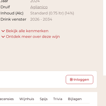
Jaar
2024
Druif
Aglianico
Inhoud (Alc)
Standard (0.75 ltr)
(
14
%)
Drink venster
2026
-
2034
Bekijk alle kenmerken
Ontdek meer over deze wijn
Inloggen
Recensies
Wijnhuis
Spijs
Trivia
Bijlagen