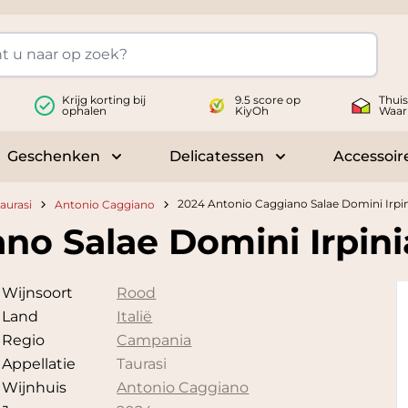
Krijg korting bij
9.5 score op
Thui
ophalen
KiyOh
Waar
Geschenken
Delicatessen
Accessoir
 submenu for Wijnen
Toggle submenu for Geschenken
Toggle submenu fo
2024 Antonio Caggiano Salae Domini Irpin
aurasi
Antonio Caggiano
no Salae Domini Irpini
Wijnsoort
Rood
Land
Italië
Regio
Campania
Appellatie
Taurasi
Wijnhuis
Antonio Caggiano