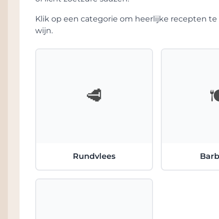
steenkunstwerken, waarvan sommige door A
Klik op een categorie om heerlijke recepten 
geschenk van bevriende kunstenaars zijn 
wijn.
Antonio startte dit wijnhuis dus deels voor e
Niet alleen om de geuren en smaken, die ee
te herontdekken maar dus ook om een kl
landbouwgereedschappen die in het verlede
moderne technische structuur met een auth
🥩

door de kelders te dwalen, die de indruk 
gemaakt tussen muren van grote stenen, b
zijn dan ook meteen één van de ondersche
Momenteel wordt het bedrijf gerund door A
geholpen door zijn vader én dankzij nauwg
Rundvlees
Bar
wijngaard en de wijnmakerij, bijgedragen to
karakteristieke stijl die wijnhuis Antonio 
beste vertegenwoordigers van Irpinia-wijne
Antonio Caggiano wijnen online