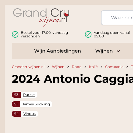
Ga naar de inhoud
Bestel voor 17:00, vandaag
Vandaag open vanaf
verzonden
09:00
Wijn Aanbiedingen
Wijnen
Toggle
Grandcruwijnen.nl
Wijnen
Rood
Italië
Campania
T
2024 Antonio Caggia
93
Parker
91
James Suckling
94
Vinous