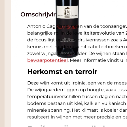
Omschrijving
Antonio Caggiano is een van de toonaang
belangrijke rol in de kwaliteitsrevolutie van 
de focus ligt op lokale druivenrassen zoals A
kennis met moderne vinificatietechnieken e
zowel wijngaard als kelder. De wijnen staa
bewaarpotentieel
. Meer informatie vindt u 
Herkomst en terroir
Deze wijn komt uit Irpinia, een van de mees
De wijngaarden liggen op hoogte, vaak tus
temperatuurverschillen tussen dag en nacht
bodems bestaan uit klei, kalk en vulkanisch 
minerale spanning. Het klimaat is koeler d
resulteert in wijnen met meer precisie en ba