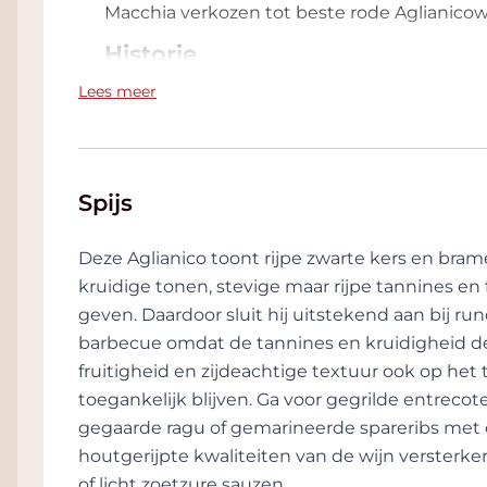
Macchia verkozen tot beste rode Aglianicowi
Historie
Lees meer
De oprichter van de wijnmakerij, Antonio Cag
wijnmaker is hij al jaren een gepassioneerde
wereld reist. Van de kou van de Artic-landen
Verenigde Staten tot Zuid-Amerika en uitein
Spijs
Domini) om te werken aan de verwezenlijkin
opgericht. Gedreven door een onweerstaan
de historie & tradities van zijn zo geliefde T
Deze Aglianico toont rijpe zwarte kers en br
wijnmakerij te starten.
kruidige tonen, stevige maar rijpe tannines en f
geven. Daardoor sluit hij uitstekend aan bij ru
Het wijnhuis heeft prachtige kelders met talr
barbecue omdat de tannines en kruidigheid de
gebouwd en ontworpen door Antonio, die ook
fruitigheid en zijdeachtige textuur ook op het t
niet alleen de plaats waar barriques, fless
toegankelijk blijven. Ga voor gegrilde entreco
vertegenwoordigen een heus museum over d
en in de veelvoudige uitsparingen in de s
gegaarde ragu of gemarineerde spareribs met e
gereedschappen en voorwerpen gebruikt d
houtgerijpte kwaliteiten van de wijn versterk
de gereedschappen en vaten is er een versc
of licht zoetzure sauzen.