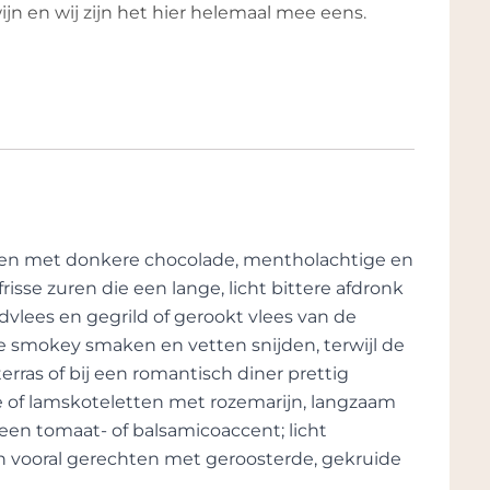
jn en wij zijn het hier helemaal mee eens.
giano, is eigenzinnig en extravert. Naast
 en enthousiaste fotograaf die over de hele
 tot de Afrikaanse woestijn, van de
delijk naar de oude familiewijngaard (Salae
g van zijn wijnmakerij die in 1990 werd
baar verlangen om een stem te geven aan
aurasi, besloot Antonio om zijn eigen
amen met donkere chocolade, mentholachtige en
risse zuren die een lange, licht bittere afdronk
ndvlees en gegrild of gerookt vlees van de
ijke fascinerende kleine tunnels, zelf
 smokey smaken en vetten snijden, terwijl de
 nog eens architect is. Deze kelders zijn
erras of bij een romantisch diner prettig
en en vaten worden bewaard, maar ze
te of lamskoteletten met rozemarijn, langzaam
e wijnbouw. In elke hoek, op elke muur
tenen muren kunnen de typische
en tomaat- of balsamicoaccent; licht
oor wijnmakers worden bewonderd. Naast
en vooral gerechten met geroosterde, gekruide
heidenheid aan hout-, glas- en