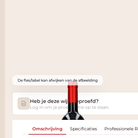
De fles/label kan afwijken van de afbeelding
Heb je deze wijn geproefd?
Log in om je proefnotitie op te slaan.
Omschrijving
Specificaties
Professionele 