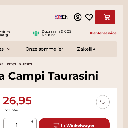
Taal
EN
Winkelwag
swinkel
Duurzaam & CO2
Klantenservice
borg
Neutraal
es
Onze sommelier
Zakelijk
r Delicatessen
Toggle submenu for Accessoires
ia Campi Taurasini
a Campi Taurasini
26,95
Incl. btw
Aantal
In Winkelwagen