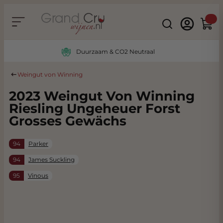
Ga naar de inhoud
Search
Winke
Duurzaam & CO2 Neutraal
Weingut von Winning
2023 Weingut Von Winning
Riesling Ungeheuer Forst
Grosses Gewächs
94
Parker
94
James Suckling
95
Vinous