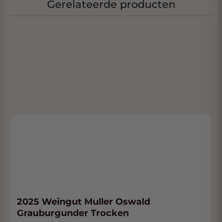
Gerelateerde producten
Kipfilet met citroen en dille
De frisse zuren en het minerale karakter
van de Riesling snijden mooi door de
sappige kip en versterken het frisse
accent van citroen en dille.
Salade met gerookte zalm,
komkommer en crème fraîche
De ziltige en romige elementen van dit
gerecht sluiten perfect aan bij de
levendige frisheid en verfijnde structuur
van de wijn.
Hollandse mosselen in witte wijn met
selderij en ui
De frisse tonen van de wijn
complementeren de zilte smaken van de
mosselen, terwijl de mineraliteit een
2025 Weingut Muller Oswald
Grauburgunder Trocken
mooie brug slaat naar het kookvocht.