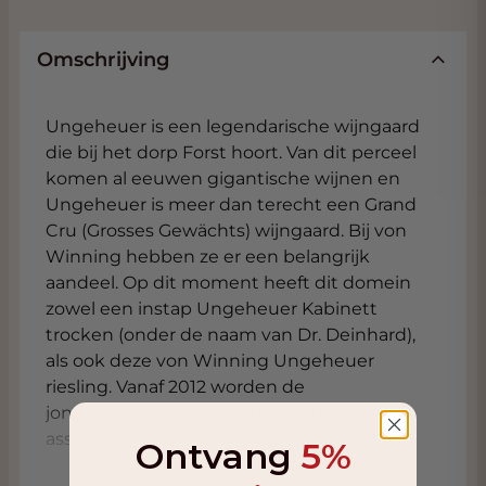
Omschrijving
Ungeheuer is een legendarische wijngaard
die bij het dorp Forst hoort. Van dit perceel
komen al eeuwen gigantische wijnen en
Ungeheuer is meer dan terecht een Grand
Cru (Grosses Gewächts) wijngaard. Bij von
Winning hebben ze er een belangrijk
aandeel. Op dit moment heeft dit domein
zowel een instap Ungeheuer Kabinett
trocken (onder de naam van Dr. Deinhard),
als ook deze von Winning Ungeheuer
riesling. Vanaf 2012 worden de
jongerestokken gebruikt voor de
assemblage van de instapriesling (zonder
Ontvang
5%
vermelding van wijngaard), en de beste