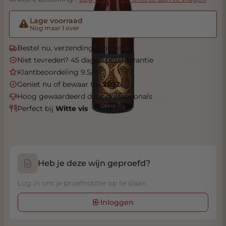
Lage voorraad
Nog maar 1 over
Bestel nu, verzending morgen
Niet tevreden? 45 dagen proefgarantie
Klantbeoordeling 9.5/10
Geniet nu of bewaar tot
2052
Hoog gewaardeerd door professionals
Perfect bij
Witte vis
Heb je deze wijn geproefd?
Log in om je proefnotitie op te slaan.
Inloggen