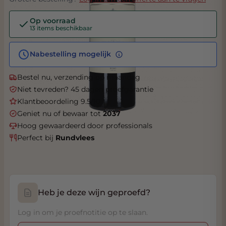
Op voorraad
13 items beschikbaar
Nabestelling mogelijk
Bestel nu, verzending op maandag
Niet tevreden? 45 dagen proefgarantie
Klantbeoordeling 9.5/10
Geniet nu of bewaar tot
2037
Hoog gewaardeerd door professionals
Perfect bij
Rundvlees
Heb je deze wijn geproefd?
Log in om je proefnotitie op te slaan.