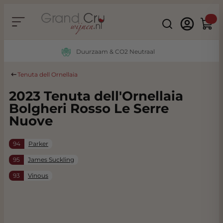
Ga naar de inhoud
Search
Winke
Duurzaam & CO2 Neutraal
Tenuta dell Ornellaia
2023 Tenuta dell'Ornellaia
Bolgheri Rosso Le Serre
Nuove
94
Parker
95
James Suckling
93
Vinous