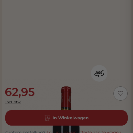
62,95
Incl. btw
In Winkelwagen
Grotere bestelling?
Log in om een offerte aan te vragen