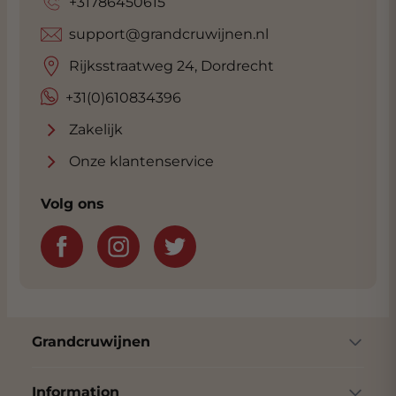
+31786450615
support@grandcruwijnen.nl
Rijksstraatweg 24, Dordrecht
+31(0)610834396
Zakelijk
Onze klantenservice
Volg ons
Grandcruwijnen
Information