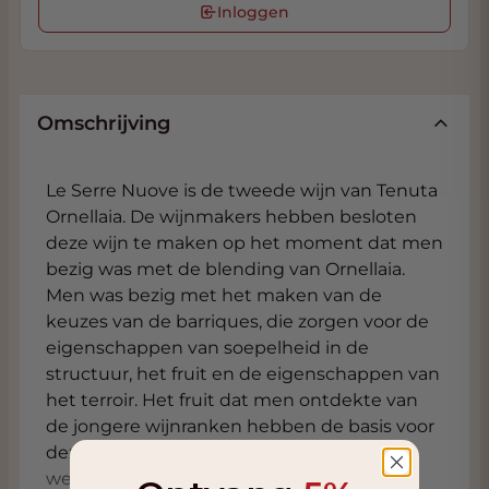
Inloggen
Omschrijving
Le Serre Nuove is de tweede wijn van Tenuta
Ornellaia. De wijnmakers hebben besloten
deze wijn te maken op het moment dat men
bezig was met de blending van Ornellaia.
Men was bezig met het maken van de
keuzes van de barriques, die zorgen voor de
eigenschappen van soepelheid in de
structuur, het fruit en de eigenschappen van
het terroir. Het fruit dat men ontdekte van
de jongere wijnranken hebben de basis voor
deze wijn gelegd. Ongekend fraaie wijn
welke significant voordeliger is dan de