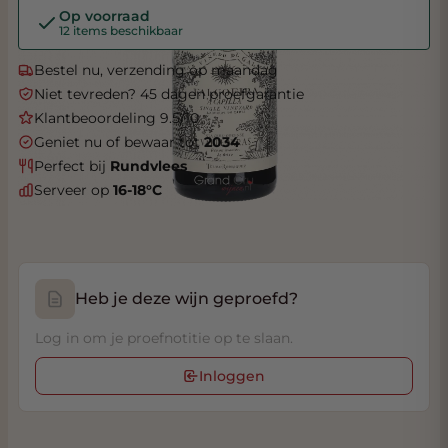
Op voorraad
12 items beschikbaar
Bestel nu, verzending op maandag
Niet tevreden? 45 dagen proefgarantie
Klantbeoordeling 9.5/10
Geniet nu of bewaar tot
2034
Perfect bij
Rundvlees
Serveer op
16-18°C
Heb je deze wijn geproefd?
Log in om je proefnotitie op te slaan.
Inloggen