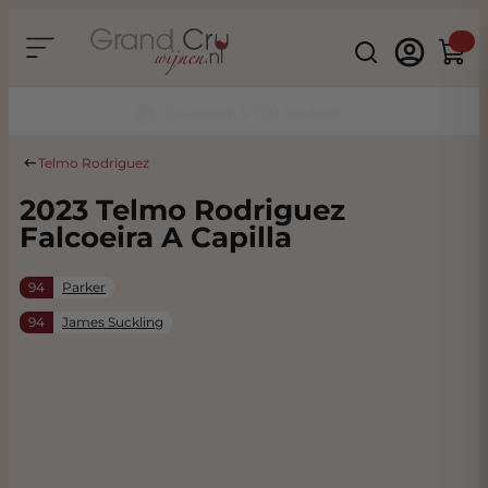
Ga naar de inhoud
Search
Winke
Duurzaam & CO2 Neutraal
Telmo Rodriguez
2023 Telmo Rodriguez
Falcoeira A Capilla
94
Parker
94
James Suckling