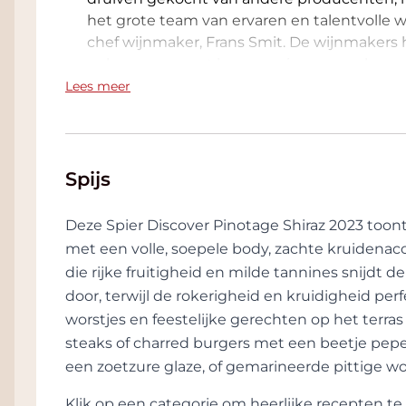
het grote team van ervaren en talentvolle w
chef wijnmaker, Frans Smit. De wijnmakers 
gelopen, om met hun ervaringen een hoge 
Lees meer
Maar natuurlijk is de geschiedenis niet verg
een uitdrukking zijn van een eigen identitei
Smit wil wijnen maken met diepgang, maar o
maken van verschillende series kunnen de v
Spijs
genieten van de wijnen van dit bedrijf. De wi
zijn voor de wijndrinkers die graag een soe
Deze Spier Discover Pinotage Shiraz 2023 toont
fruit. Bij de wijnen in de Private Collection 
met een volle, soepele body, zachte kruidenac
winery zijn de afgelopen jaren miljoen ge
die rijke fruitigheid en milde tannines snijdt 
volledig aan te passen aan de eisen die het
door, terwijl de rokerigheid en kruidigheid pe
geklimatiseerde kelders bevinden zich 4500 
worstjes en feestelijke gerechten op het terras 
Wijnmaken is volgens de wijnmakers van Spi
steaks of charred burgers met een beetje pep
Range groeien in speciaal geselcteerde wijn
een zoetzure glaze, of gemarineerde pittige wo
gevinificeerd dat alle karakteristieken van 
houtrijping zorgt voor een elegante achterg
Klik op een categorie om heerlijke recepten 