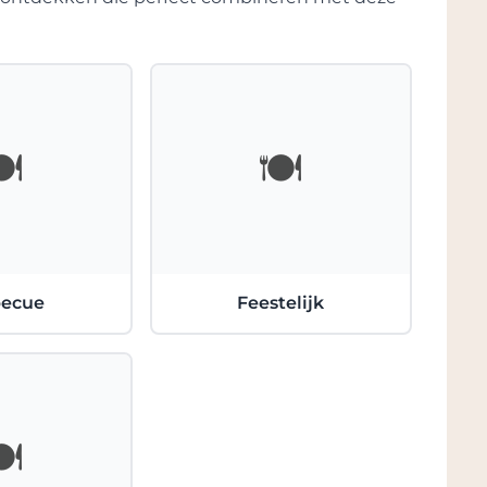
d geselecteerd in de oude, single variety
jnen opvoeding in Franse eiken vaten.
 de wijnen plaats, want alleen de beste
ion' dragen. Getuige de vele prijzen die
sleept.
️
🍽️
entrum gebouwd, waar de wijnen kunnen
maaltijd of een picknick kan worden
van een golfbaan en een viersterren hotel.
ijf.
becue
Feestelijk
️