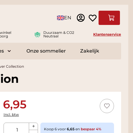
Taal
EN
Winkelwag
winkel
Duurzaam & CO2
Klantenservice
borg
Neutraal
es
Onze sommelier
Zakelijk
r Delicatessen
Toggle submenu for Accessoires
ver Collection
tion
6,95
Incl. btw
Aantal
Koop 6 voor
6,65
en
bespaar
4
%