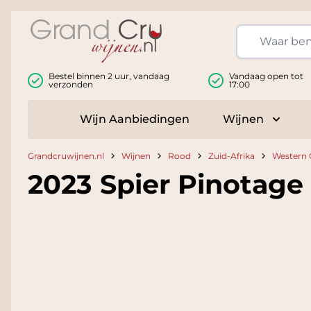
Ga naar de inhoud
Bestel binnen 2 uur, vandaag
Vandaag open tot
verzonden
17:00
Wijn Aanbiedingen
Wijnen
Toggle
Grandcruwijnen.nl
Wijnen
Rood
Zuid-Afrika
Western 
2023 Spier Pinotage 