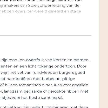
ijnmakers van Spier, onder leiding van de
hebben overal ter wereld geleerd en stage
kwaliteit wijnen te kunnen maken.
eten, en Spier maakt nog altijd wijnen die
t, wijnen van de hoogste kwaliteit. Frans
ok met het accent op het fruit. Door het
erschillende typen wijnliefhebbers
jnen onder het label ‘Discovery’ en ‘Colours’
pele wijn drinken, met veel nadruk op het
 rijp rood- en zwartfruit van kersen en bramen,
wordt vooral het terroir benadrukt. In de
centen en een licht rokerige ondertoon. Door
ïnvesteerd om hem uit te brengen en hem
de wijn het vet van rundvlees en burgers goed
 moderne wijnmaken stelt. In de
rfect harmoniëren met barbecue, pittige
vaten voor de rijping van de wijnen.
of bij een romantisch diner. Kies voor gegrilde
er een kunst. De druiven voor de Classic
er, langzaam gegaarde of gerookte ribben met
gaarden, geplukt bij optimale rijpheid en zo
rstjes voor het beste samenspel.
de wijnen goed bewaard blijven. Lichte
rond naast de fruittonen. De druiven van de
te ontdekken die perfect combineren met deze