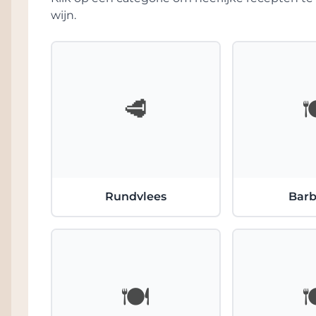
Private Collection wijnen worden met de han
wijn.
wijngaarden. Na vinificatie ondergaan de wi
Hierna vindt pas de definitieve selectie van
wijnen mogen het predikaat ' Private Collect
Spier met deze wijnen in de wacht heeft ge
🥩

Daarnaast is er een bijzonder bezoekersc
worden geproefd en gekocht, waar van een 
genoten. En het geheel is ook nog voorzien 
Een bijzonder project van een bijzonder bedr
Rundvlees
Bar
🍽️
