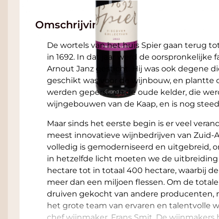
Omschrijving
De wortels van het huis Spier gaan terug to
in 1692. In dat jaar werd de oorspronkelijke
Arnout Janz gesticht. Hij was ook degene di
geschikt was voor de wijnbouw, en plantte 
werden geperst, en de oude kelder, die wer
wijngebouwen van de Kaap, en is nog steeds
Maar sinds het eerste begin is er veel vera
meest innovatieve wijnbedrijven van Zuid-Af
volledig is gemoderniseerd en uitgebreid, 
in hetzelfde licht moeten we de uitbreiding
hectare tot in totaal 400 hectare, waarbij 
meer dan een miljoen flessen. Om de totale
druiven gekocht van andere producenten, ma
het grote team van ervaren en talentvolle w
chef wijnmaker, Frans Smit. De wijnmakers 