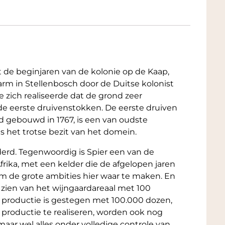
j de BBQ, bij pittige worstjes of bij een mooie
t de beginjaren van de kolonie op de Kaap,
 farm in Stellenbosch door de Duitse kolonist
e zich realiseerde dat de grond zeer
de eerste druivenstokken. De eerste druiven
d gebouwd in 1767, is een van oudste
 het trotse bezit van het domein.
nderd. Tegenwoordig is Spier een van de
rika, met een kelder die de afgelopen jaren
om de grote ambities hier waar te maken. En
 zien van het wijngaardareaal met 100
de productie is gestegen met 100.000 dozen,
 productie te realiseren, worden ook nog
ar wel alles onder volledige controle van