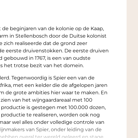
t de beginjaren van de kolonie op de Kaap,
 farm in Stellenbosch door de Duitse kolonist
e zich realiseerde dat de grond zeer
de eerste druivenstokken. De eerste druiven
d gebouwd in 1767, is een van oudste
 het trotse bezit van het domein.
nderd. Tegenwoordig is Spier een van de
rika, met een kelder die de afgelopen jaren
om de grote ambities hier waar te maken. En
 zien van het wijngaardareaal met 100
de productie is gestegen met 100.000 dozen,
 productie te realiseren, worden ook nog
ar wel alles onder volledige controle van
ijnmakers van Spier, onder leiding van de
hebben overal ter wereld geleerd en stage