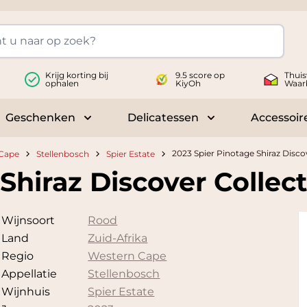
Krijg korting bij
9.5 score op
Thuis
ophalen
KiyOh
Waar
Geschenken
Delicatessen
Accessoir
 submenu for Wijnen
Toggle submenu for Geschenken
Toggle submenu fo
2023 Spier Pinotage Shiraz Disco
Cape
Stellenbosch
Spier Estate
Shiraz Discover Collec
Wijnsoort
Rood
Land
Zuid-Afrika
Regio
Western Cape
Appellatie
Stellenbosch
Wijnhuis
Spier Estate