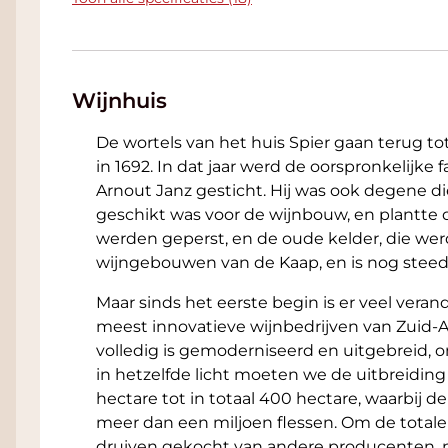
rode wijn. Heerlijk als stand-alone glas of bi
rundvlees burger
Wijnhuis
De wortels van het huis Spier gaan terug to
in 1692. In dat jaar werd de oorspronkelijke
Arnout Janz gesticht. Hij was ook degene di
geschikt was voor de wijnbouw, en plantte 
werden geperst, en de oude kelder, die wer
wijngebouwen van de Kaap, en is nog steeds
Maar sinds het eerste begin is er veel vera
meest innovatieve wijnbedrijven van Zuid-Af
volledig is gemoderniseerd en uitgebreid, 
in hetzelfde licht moeten we de uitbreiding
hectare tot in totaal 400 hectare, waarbij 
meer dan een miljoen flessen. Om de totale
druiven gekocht van andere producenten, ma