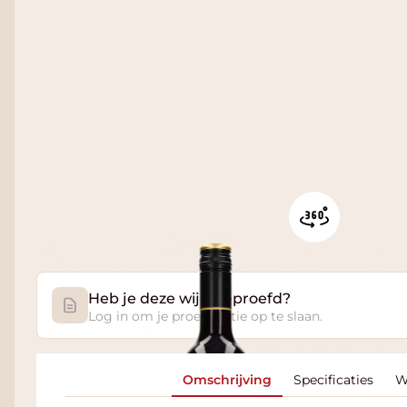
Heb je deze wijn geproefd?
Log in om je proefnotitie op te slaan.
Omschrijving
Specificaties
W