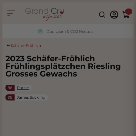
Ga naar de inhoud
Search
Winke
Duurzaam & CO2 Neutraal
Schäfer-Fröhlich
2023 Schäfer-Fröhlich
Frühlingsplätzchen Riesling
Grosses Gewachs
96
Parker
95
James Suckling