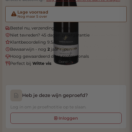
Lage voorraad
Nog maar 5 over
Bestel nu, verzending morgen
Niet tevreden? 45 dagen proefgarantie
Klantbeoordeling 9.5/10
Bewaarwijn - nog
2
jaar rijpen
Hoog gewaardeerd door professionals
Perfect bij
Witte vis
Heb je deze wijn geproefd?
Log in om je proefnotitie op te slaan.
Inloggen