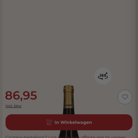
86,95
Incl. btw
In Winkelwagen
Grotere bestelling?
Log in om een offerte aan te vragen