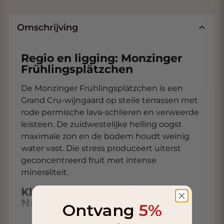
Omschrijving
Regio en ligging: Monzinger
Frühlingsplätzchen
De Monzinger Frühlingsplätzchen is een
Grand Cru‑wijngaard op steile terrassen met
rode permische lava‑schlieren en verweerde
leisteen. De zuidwestelijke helling oogst
maximale zon en de bodem houdt weinig
water vast. Die stress produceert uiterst
geconcentreerd fruit met intense
mineraliteit.
Klimaat en bodem in de
Nahe‑regio
Ontvang
5%
Het Nahe‑gebied combineert een koel