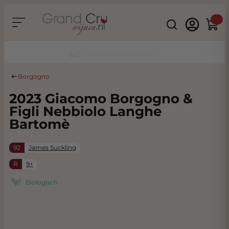
Ga naar de inhoud
Search
Winke
Duurzaam & CO2 Neutraal
Borgogno
2023 Giacomo Borgogno &
Figli Nebbiolo Langhe
Bartomè
92
James Suckling
R
9+
Biologisch