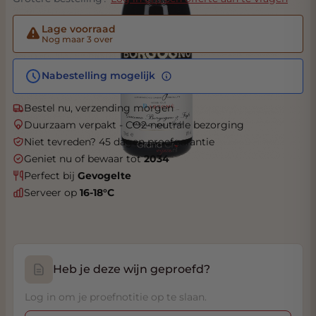
Lage voorraad
Nog maar 3 over
Nabestelling mogelijk
Bestel nu, verzending morgen
Duurzaam verpakt - CO2-neutrale bezorging
Niet tevreden? 45 dagen proefgarantie
Geniet nu of bewaar tot
2034
Perfect bij
Gevogelte
Serveer op
16-18°C
Heb je deze wijn geproefd?
Log in om je proefnotitie op te slaan.