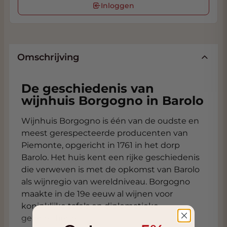
Inloggen
Omschrijving
De geschiedenis van
wijnhuis Borgogno in Barolo
Wijnhuis Borgogno is één van de oudste en
meest gerespecteerde producenten van
Piemonte, opgericht in 1761 in het dorp
Barolo. Het huis kent een rijke geschiedenis
die verweven is met de opkomst van Barolo
als wijnregio van wereldniveau. Borgogno
maakte in de 19e eeuw al wijnen voor
koninklijke tafels en diplomatieke
gelegenheden.