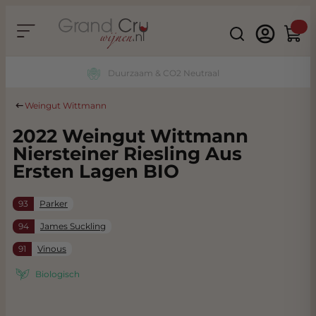
Ga naar de inhoud
Search
Winke
Duurzaam & CO2 Neutraal
Weingut Wittmann
2022 Weingut Wittmann
Niersteiner Riesling Aus
Ersten Lagen BIO
93
Parker
94
James Suckling
91
Vinous
Biologisch