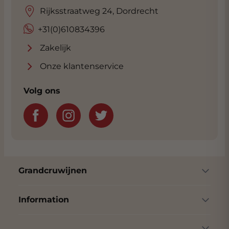
Wittmann waakt over zijn wijnen, onder
Rijksstraatweg 24, Dordrecht
constante temperatuur- en
+31(0)610834396
vochtigheidscondities, terwijl ze rijpen in 80
houten vaten. De oudste van deze vaten is
Zakelijk
uit het jaar 1890 en bood al onderdak aan
Onze klantenservice
vele grote jaargangen. Elk vat bevat de oogst
van 1 enkel wijngaardperceel.
Volg ons
Grandcruwijnen
Information