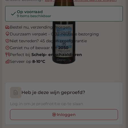
Op voorraad
9 items beschikbaar
Bestel nu, verzending morgen
Duurzaam verpakt - CO2-neutrale bezorging
Niet tevreden? 45 dagen proefgarantie
Geniet nu of bewaar tot
2050
Perfect bij
Schelp- en schaaldieren
Serveer op
8-10°C
Heb je deze wijn geproefd?
Log in om je proefnotitie op te slaan.
Inloggen