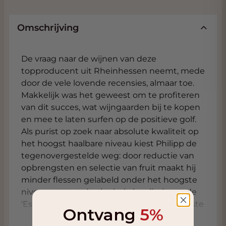
Omschrijving
De vraag naar de wijnen van deze
topproducent uit Rheinhessen neemt, mede
door de vele lovende recensies, almaar toe.
Makkelijk was het geweest om te profiteren
van dit succes, wat wijngaarden bij te kopen
en mee te laten surfen op de positieve golf.
Als purist op zoek naar absolute kwaliteit op
het hoogst haalbare niveau kiest Philipp de
tegenovergestelde weg: door reductie van
opbrengsten en selectie van fruit maakt hij
minder flessen gelabeld onder het hoogste
niveau en gaat de algehele kwaliteit van de
‘Estate’ wijnen verder omhoog. Belangrijkste
Ontvang
5%
verandering is de introductie van drie wijnen