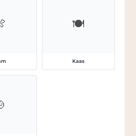
🍖
🍽️
am
Kaas
🍲