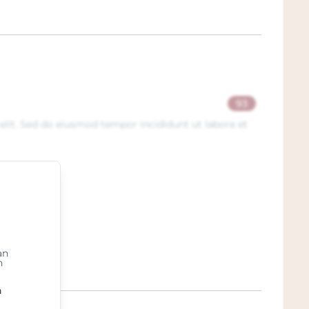
93
elit. Sed do eiusmod tempor incididunt ut labore et
an
n
n