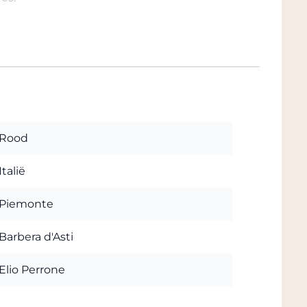
actsheet van deze wijn Wij sturen u die
e wijn. De wijn ligt in ons
 u de wijn komt afhalen ontvangt u
en bijna naast de Rijksweg met volop
Rood
Italië
Piemonte
Barbera d'Asti
Elio Perrone