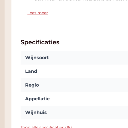
WEETJE:
In de Tab: Bijlage vindt u de f
Lees meer
automatisch toe bij een bestelling van dez
geconditioneerde Wine Warehouse en als
vaak ook nog een mooie korting. We zitt
parkeergelegenheid. Klik
hier
voor adres.
Specificaties
Wijnsoort
Land
Regio
Appellatie
Wijnhuis
Toon alle specificaties (18)