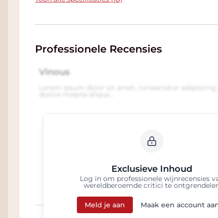
Professionele Recensies
Vinous
Lorem ipsum dolor sit amet, consectetur adipiscing 
dolore magna aliqua...
Exclusieve Inhoud
Log in om professionele wijnrecensies v
wereldberoemde critici te ontgrendele
Meld je aan
Maak een account aa