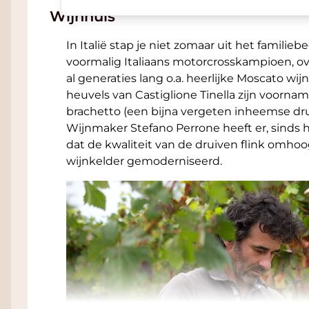
Wijnhuis
In Italië stap je niet zomaar uit het familieb
voormalig Italiaans motorcrosskampioen, ov
al generaties lang o.a. heerlijke Moscato wi
heuvels van Castiglione Tinella zijn voorna
brachetto (een bijna vergeten inheemse dr
Wijnmaker Stefano Perrone heeft er, sinds h
dat de kwaliteit van de druiven flink omho
wijnkelder gemoderniseerd.