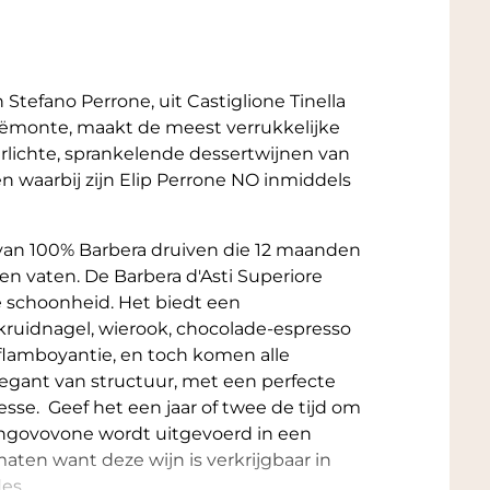
Stefano Perrone, uit Castiglione Tinella
Piëmonte, maakt de meest verrukkelijke
derlichte, sprankelende dessertwijnen van
n waarbij zijn Elip Perrone NO inmiddels
van 100% Barbera druiven die 12 maanden
en vaten. De Barbera d'Asti Superiore
e schoonheid. Het biedt een
uidnagel, wierook, chocolade-espresso
n flamboyantie, en toch komen alle
egant van structuur, met een perfecte
nesse. Geef het een jaar of twee de tijd om
ongovovone wordt uitgevoerd in een
ten want deze wijn is verkrijgbaar in
les.