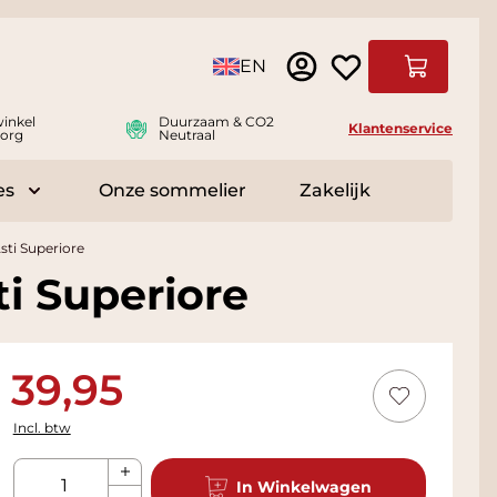
Taal
EN
Winkelwag
inkel
Duurzaam & CO2
Klantenservice
org
Neutraal
es
Onze sommelier
Zakelijk
r Delicatessen
Toggle submenu for Accessoires
sti Superiore
i Superiore
39,95
Incl. btw
Aantal
In Winkelwagen