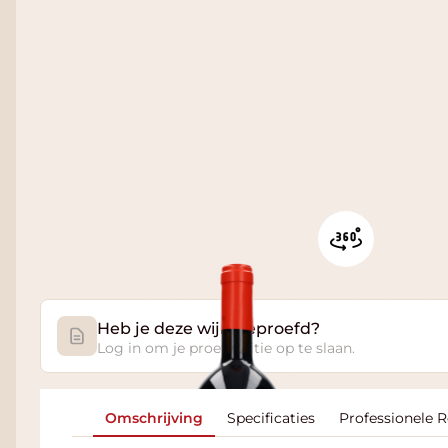
Heb je deze wijn geproefd?
Log in om je proefnotitie op te slaan.
Omschrijving
Specificaties
Professionele 