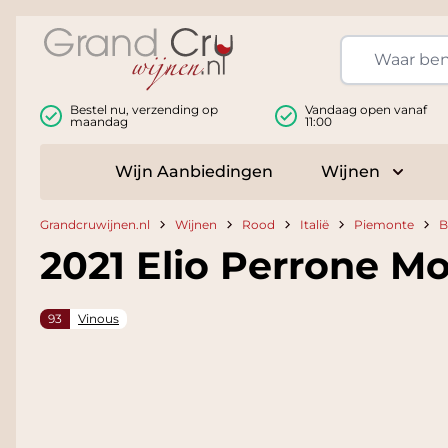
Ga naar de inhoud
Bestel nu, verzending op
Vandaag open vanaf
maandag
11:00
Wijn Aanbiedingen
Wijnen
Toggle
Grandcruwijnen.nl
Wijnen
Rood
Italië
Piemonte
B
2021 Elio Perrone M
93
Vinous