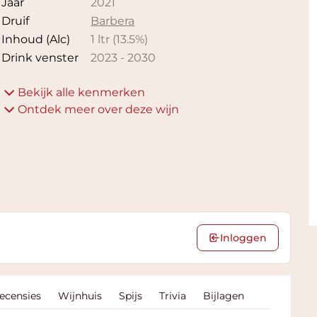
Jaar
2021
Druif
Barbera
Inhoud (Alc)
1 ltr
(
13.5
%)
Drink venster
2023
-
2030
Bekijk alle kenmerken
Ontdek meer over deze wijn
Inloggen
Recensies
Wijnhuis
Spijs
Trivia
Bijlagen