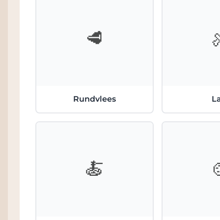
🥩
Rundvlees
L
🍝