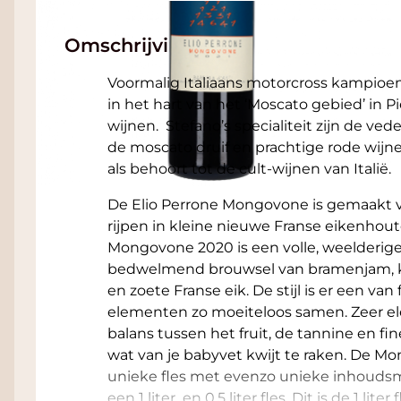
Omschrijving
Voormalig Italiaans motorcross kampioen 
in het hart van het ‘Moscato gebied’ in 
wijnen. Stefano’s specialiteit zijn de ve
de moscato druif en prachtige rode wijne
als behoort tot de cult-wijnen van Italië.
De Elio Perrone Mongovone is gemaakt 
rijpen in kleine nieuwe Franse eikenhout
Mongovone 2020 is een volle, weelderig
bedwelmend brouwsel van bramenjam, kr
en zoete Franse eik. De stijl is er een va
elementen zo moeiteloos samen. Zeer el
balans tussen het fruit, de tannine en fi
wat van je babyvet kwijt te raken. De M
unieke fles met evenzo unieke inhoudsma
een 1 liter en 0.5 liter fles. Dit is de 1 liter f