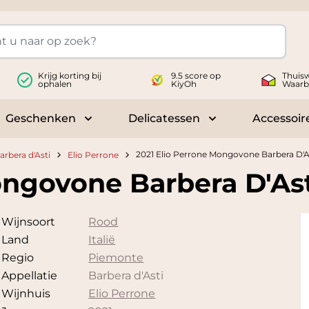
Krijg korting bij
9.5 score op
Thuisw
ophalen
KiyOh
Waarb
Geschenken
Delicatessen
Accessoir
 submenu for Wijnen
Toggle submenu for Geschenken
Toggle submenu fo
2021 Elio Perrone Mongovone Barbera D'A
arbera d'Asti
Elio Perrone
ongovone Barbera D'Ast
Wijnsoort
Rood
Land
Italië
Regio
Piemonte
Appellatie
Barbera d'Asti
Wijnhuis
Elio Perrone