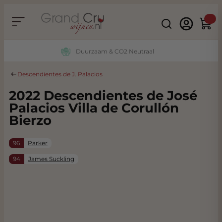
Ga naar de inhoud
Search
Winke
Duurzaam & CO2 Neutraal
Descendientes de J. Palacios
2022 Descendientes de José
Palacios Villa de Corullón
Bierzo
96
Parker
94
James Suckling