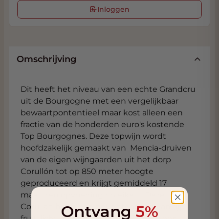
Inloggen
Omschrijving
Dit heeft het niveau van een echte Grandcru
uit de Bourgogne met een vergelijkbaar
bewaartpontentieel maar kost alleen een
fractie van de honderden euro's kostende
Top Bourgognes. Deze topwijn wordt
hoofdzakelijk gemaakt van Mencia-druiven
van de eigen wijngaarden uit het dorp
Corullón tot op 850 meter hoogte
geproduceerd en krijgt gemiddeld 17
maanden opvoeding op eiken. Deze
Ontvang
5%
Corullan heeft een geurintensiteit van rijp
fruit, licht zoete specerijen vlezig en een