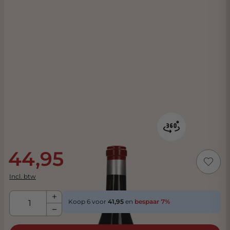
44,95
Incl. btw
Aantal
Koop 6 voor
41,95
en
bespaar
7
%