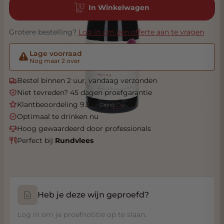
In Winkelwagen
Grotere bestelling?
Log in om een offerte aan te vragen
Lage voorraad
Nog maar 2 over
Bestel binnen 2 uur, vandaag verzonden
Niet tevreden? 45 dagen proefgarantie
Klantbeoordeling 9.5/10
Optimaal te drinken nu
Hoog gewaardeerd door professionals
Perfect bij
Rundvlees
Heb je deze wijn geproefd?
Log in om je proefnotitie op te slaan.