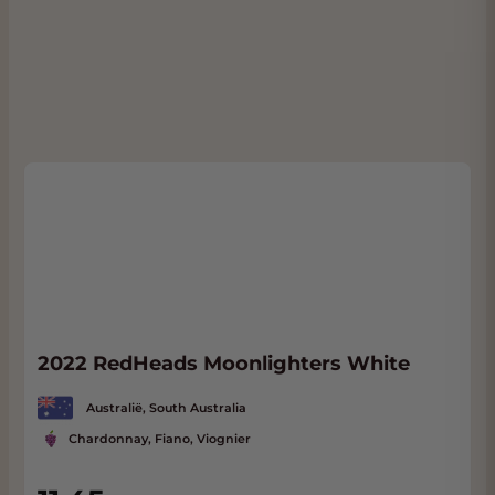
in roestvrij staal om de versheid te
behouden.
Heerlijke tonen van witte perzik en nectarine
met hints van mandarijn. Elegant, droog en
complex met een citrus mandarijn afdronk.
Dit is een zeer fraaie Chardonnay met een
uitmuntende prijs-kwaliteitverhouding.
Perfect bij een kaasplankje met gedroogde
abrikozen en honing.
2022 RedHeads Moonlighters White
Australië, South Australia
Chardonnay, Fiano, Viognier