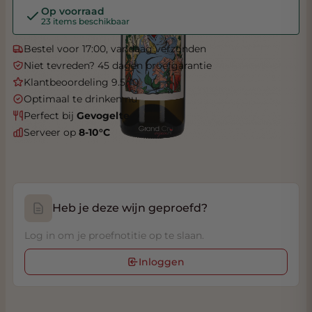
Op voorraad
23 items beschikbaar
Bestel voor 17:00, vandaag verzonden
Niet tevreden? 45 dagen proefgarantie
Klantbeoordeling 9.5/10
Optimaal te drinken nu
Perfect bij
Gevogelte
Serveer op
8-10°C
Heb je deze wijn geproefd?
Log in om je proefnotitie op te slaan.
Inloggen