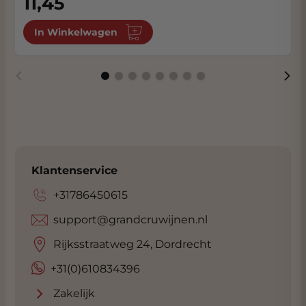
11,45
In Winkelwagen
Klantenservice
+31786450615
support@grandcruwijnen.nl
Rijksstraatweg 24, Dordrecht
+31(0)610834396
Zakelijk