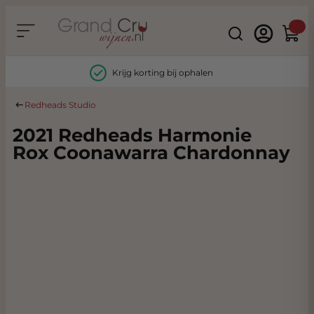
Ga naar de inhoud
Search
Winke
Krijg korting bij ophalen
Redheads Studio
2021 Redheads Harmonie
Rox Coonawarra Chardonnay