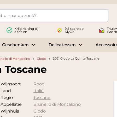
Krijg korting bij
9.5 score op
Thuisw
ophalen
KiyOh
Waarb
Geschenken
Delicatessen
Accessoir
 submenu for Wijnen
Toggle submenu for Geschenken
Toggle submenu fo
2021 Giodo La Quinta Toscane
nello di Montalcino
Giodo
a Toscane
Wijnsoort
Rood
Land
Italië
Regio
Toscane
Appellatie
Brunello di Montalcino
Wijnhuis
Giodo