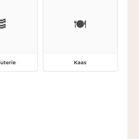
🥓
🍽️
uterie
Kaas