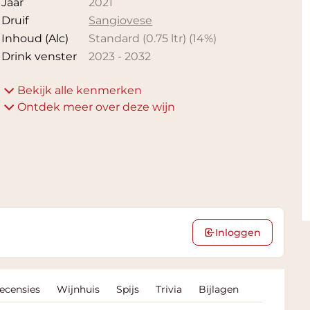
Jaar
2021
Druif
Sangiovese
Inhoud (Alc)
Standard (0.75 ltr)
(
14
%)
Drink venster
2023
-
2032
Bekijk alle kenmerken
Ontdek meer over deze wijn
Inloggen
Recensies
Wijnhuis
Spijs
Trivia
Bijlagen