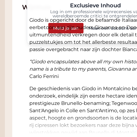
Exclusieve Inhoud
Wijnhuis
Log in om professionele wijnrecensies v
wereldberoemde critici te ontgrendele
Giodo is opgericht door de befaamde Italiaa
eerbetoon aan zijn ouders Giovanna en Done
Meld je aan
Maak een account aa
uitmuntendheid verkregen door elk detail t
puzzelstukjes om tot het allerbeste resultaa
passie overgebracht naar zijn dochter Bianc
“Giodo encapsulates above all my own history
name is a tribute to my parents, Giovanna a
Carlo Ferrini
De geschiedenis van Giodo in Montalcino begi
onderzoek, eindelijk zijn eerste hectare ide
prestigieuze Brunello-benaming; Tegenwoor
Sant'Angelo in Colle en Sant'Antimo, op zes
aspect, hoogte en grondsoorten is de locat
rij cipressen lokt bezoekers naar deze bijna
wijnstokken gewijd aan Brunello di Montalc