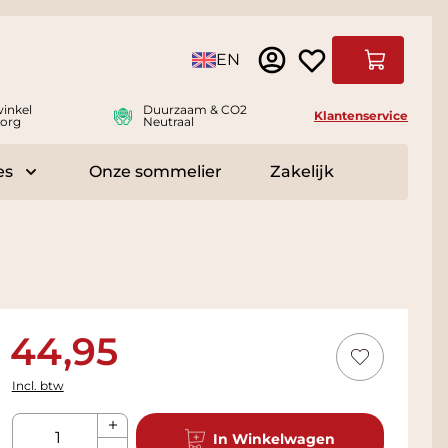
Taal
EN
Winkelwag
inkel
Duurzaam & CO2
Klantenservice
org
Neutraal
es
Onze sommelier
Zakelijk
r Delicatessen
Toggle submenu for Accessoires
44,95
Incl. btw
Aantal
In Winkelwagen