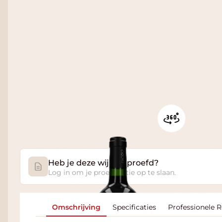
Heb je deze wijn geproefd?
Log in om je proefnotitie op te slaan.
Omschrijving
Specificaties
Professionele 