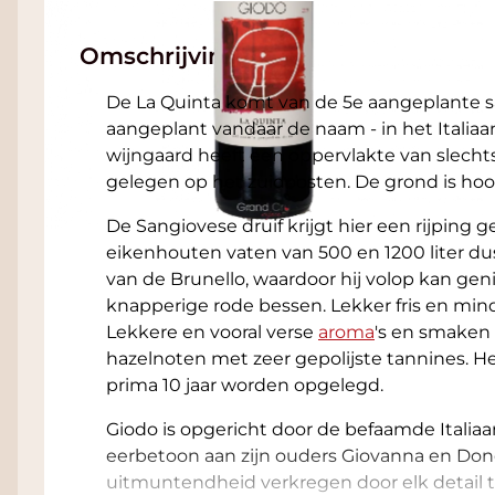
Omschrijving
De La Quinta komt van de 5e aangeplante s
aangeplant vandaar de naam - in het Italiaa
wijngaard heeft een oppervlakte van slecht
gelegen op het zuidoosten. De grond is hoof
De Sangiovese druif krijgt hier een rijping 
eikenhouten vaten van 500 en 1200 liter du
van de Brunello, waardoor hij volop kan gen
knapperige rode bessen. Lekker fris en min
Lekkere en vooral verse
aroma
's en smaken 
hazelnoten met zeer gepolijste tannines. He
prima 10 jaar worden opgelegd.
Giodo is opgericht door de befaamde Italiaa
eerbetoon aan zijn ouders Giovanna en Done
uitmuntendheid verkregen door elk detail t