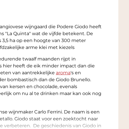
angiovese wijngaard die Podere Giodo heeft
ns "La Quinta" wat de vijfde betekent. De
s 3,5 ha op een hoogte van 300 meter
dzakelijke arme klei met kiezels
gedurende twaalf maanden rijpt in
s hier heeft de eik minder impact dan die
ieten van aantrekkelijke
aroma
's en
der bombastisch dan de Giodo Brunello.
van kersen en chocolade, evenals
erlijk om nu al te drinken maar kan ook nog
nse wijnmaker Carlo Ferrini. De naam is een
tallo. Giodo staat voor een zoektocht naar
e verbeteren. De geschiedenis van Giodo in