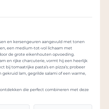
e kronkelige heuvels van Montalcino tot
e artistieke touch is de pittoreske
folie oplevert.
 concept van compromisloze kwaliteit. Het
n en wijnstokken die ideaal zijn voor het
ichtig en met een indrukwekkende lengte
owel in de wijngaard als in de wijnkelder, is
essen en kersengeuren aangevuld met tonen
ige en nauwgezette aandacht. Die kleine
iden, een medium-tot-vol lichaam met
ozaïek vormen dat Carlo Ferrini's ervaring
door de grote eikenhouten opvoeding.
tie die zijn buitengewone passie met succes
m en rijke charcuterie, vormt hij een heerlijk
.
t bij tomaatrijke pasta’s en pizza’s; probeer
 gekruid lam, gegrilde salami of een warme,
te ontdekken die perfect combineren met deze