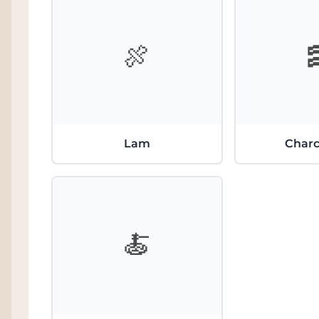
🍖
Lam
Charc
🍝