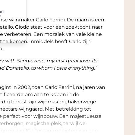
an
n
nse wijnmaker Carlo Ferrini. De naam is een
tallo. Giodo staat voor een zoektocht naar
n
e verbeteren. Een mozaïek van vele kleine
t te komen. Inmiddels heeft Carlo zijn
a.
 with Sangiovese, my first great love. Its
nd Donatello, to whom I owe everything.”
nt in 2002, toen Carlo Ferrini, na jaren van
ntificeerde om aan te kopen in de
dig berust zijn wijnmakerij, halverwege
 hectare wijngaard. Met betrekking tot
ie perfect voor wijnbouw. Een majestueuze
 verborgen, magische plek, terwijl de
ino en aan IGT Toscana genieten van een