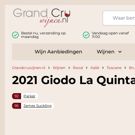
Ga naar de inhoud
Bestel nu, verzending op
Vandaag open vanaf
maandag
11:00
Wijn Aanbiedingen
Wijnen
Toggle
Grandcruwijnen.nl
Wijnen
Rood
Italië
Toscane
Bru
2021 Giodo La Quint
92
Parker
95
James Suckling