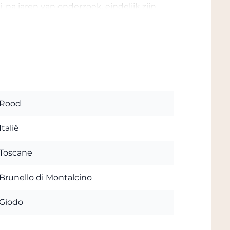
, na jaren van onderzoek, eindelijk zijn
pen in de prestigieuze Brunello-benaming;
erwege Sant'Angelo in Colle en Sant'Antimo,
ot aspect, hoogte en grondsoorten is de
uze rij cipressen lokt bezoekers naar deze
wijnstokken gewijd aan Brunello di
 van een adembenemend panoramisch
ntalcino tot aan het massief van Monte
Rood
Italië
Toscane
Brunello di Montalcino
Giodo