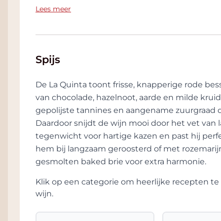
adembenemend panoramisch uitzicht over d
Lees meer
aan het massief van Monte Amiata . De laatst
olijfboomgaard die de Giodo Toscano IGP-olij
Alles bij Giodo wordt ondersteund door het
Spijs
hele proces begint bij de selectie van klone
produceren van wijnen die elegant, evenw
zijn. Elke beslissing, elk individueel detail, z
De La Quinta toont frisse, knapperige rode b
van het grootste belang en verdient volled
van chocolade, hazelnoot, aarde en milde kru
details zijn de onmisbare tesserae die het m
gepolijste tannines en aangename zuurgraad 
en expertise absoluut uniek maakt, de crea
Daardoor snijdt de wijn mooi door het vet van la
heeft overgedragen aan zijn dochter Bianca
tegenwicht voor hartige kazen en past hij perfec
hem bij langzaam geroosterd of met rozemarijn
gesmolten baked brie voor extra harmonie.
Klik op een categorie om heerlijke recepten 
wijn.