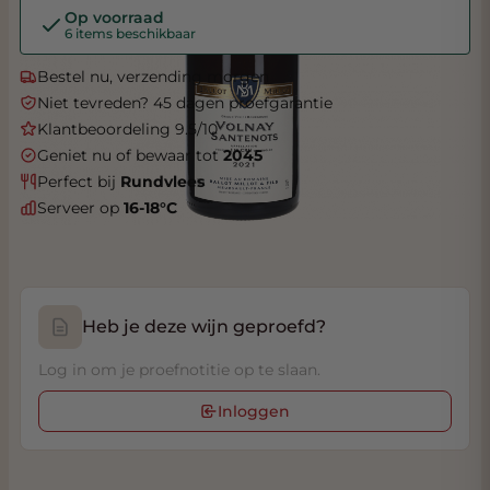
Op voorraad
6 items beschikbaar
Bestel nu, verzending morgen
Niet tevreden? 45 dagen proefgarantie
Klantbeoordeling 9.5/10
Geniet nu of bewaar tot
2045
Perfect bij
Rundvlees
Serveer op
16-18°C
Heb je deze wijn geproefd?
Log in om je proefnotitie op te slaan.
Inloggen