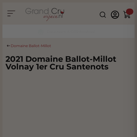
Ga naar de inhoud
Search
Winke
Duurzaam & CO2 Neutraal
Domaine Ballot-Millot
2021 Domaine Ballot-Millot
Volnay 1er Cru Santenots