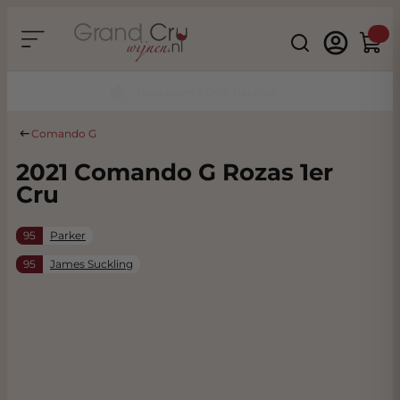
Ga naar de inhoud
Search
Winke
Duurzaam & CO2 Neutraal
Comando G
2021 Comando G Rozas 1er
Cru
95
Parker
95
James Suckling