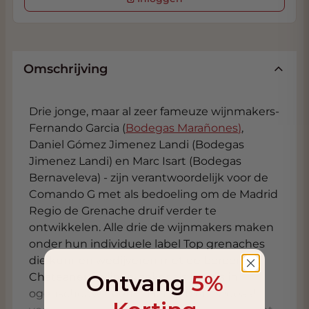
Omschrijving
Drie jonge, maar
al zeer fameuze
wijnmakers
-
Fernando
Garcia (
Bodegas
Marañones
)
,
Daniel
Gómez
Jimenez
Landi
(
Bodegas
Jimenez
Landi
) en Marc
Isart
(
Bodegas
Bernaveleva
) -
zijn verantwoordelijk voor de
Comando
G met als bedoeling om de Madrid
Regio de Grenache druif verder te
ontwikkelen. Alle drie de wijnmakers maken
onder hun individuele label Top grenaches
die kunnen wedijveren met de beroemde
Ontvang
5%
Chateaneuf wijnen, zeker als je prijs in
ogenschouw neemt. Het gebied is ideaal