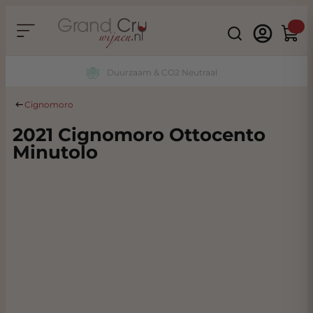
Ga naar de inhoud
Search
Winke
Duurzaam & CO2 Neutraal
Cignomoro
2021 Cignomoro Ottocento
Minutolo