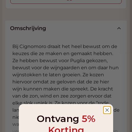
Omschrijving
Bij Cignomoro draait het heel bewust om de
keuzes die ze maken en gemaakt hebben.
Ze hebben bewust voor Puglia gekozen,
bewust voor de wijngaarden en om daar hun
wijnstokken te laten groeien. Ze kozen
hiervoor omdat ze geloven dat de ze hier
wijn kunnen maken die spreekt. De kracht
van de zon, wind en zee zorgen ervoor dat
elke slok uniek is. Ze kozen voor de “rode
landen” tussen Manduria en Carosino. Met de
Ontvang
5%
nieuwste vinificatie technieken, zonder de
waarde van een familie wijnmakerij te
Korting
vergeten zorgen ze ervoor dat de wijnen van