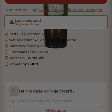
Grotere bestelling?
Log in om een offerte aan te vragen
Lage voorraad
Nog maar 1 over
Bestel nu, verzending morgen
Niet tevreden? 45 dagen proefgarantie
Klantbeoordeling 9.5/10
Optimaal te drinken nu
Perfect bij
Witte vis
Serveer op
8-10°C
Heb je deze wijn geproefd?
Log in om je proefnotitie op te slaan.
Inloggen