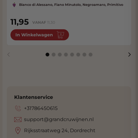
gecombineerd met een frisse mineraliteit en
Bianco di Alessano, Fiano Minutolo, Negroamaro, Primitivo
met een goede aanhoudende afdronk.
11,95
VANAF
11,30
In Winkelwagen
Klantenservice
+31786450615
support@grandcruwijnen.nl
Rijksstraatweg 24, Dordrecht