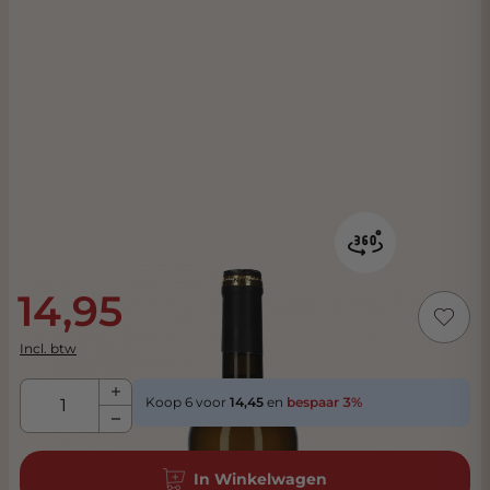
14,95
Incl. btw
Aantal
Koop 6 voor
14,45
en
bespaar
3
%
In Winkelwagen