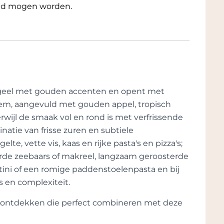
end mogen worden.
rogeel met gouden accenten en opent met
sem, aangevuld met gouden appel, tropisch
erwijl de smaak vol en rond is met verfrissende
natie van frisse zuren en subtiele
te, vette vis, kaas en rijke pasta's en pizza's;
erde zeebaars of makreel, langzaam geroosterde
tini of een romige paddenstoelenpasta en bij
s en complexiteit.
te ontdekken die perfect combineren met deze