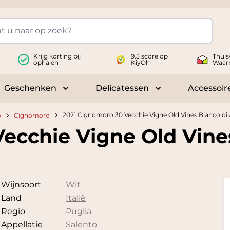
Krijg korting bij
9.5 score op
Thuis
ophalen
KiyOh
Waar
Geschenken
Delicatessen
Accessoir
 submenu for Wijnen
Toggle submenu for Geschenken
Toggle submenu fo
2021 Cignomoro 30 Vecchie Vigne Old Vines Bianco di
o
Cignomoro
ecchie Vigne Old Vine
Wijnsoort
Wit
Land
Italië
Regio
Puglia
Appellatie
Salento