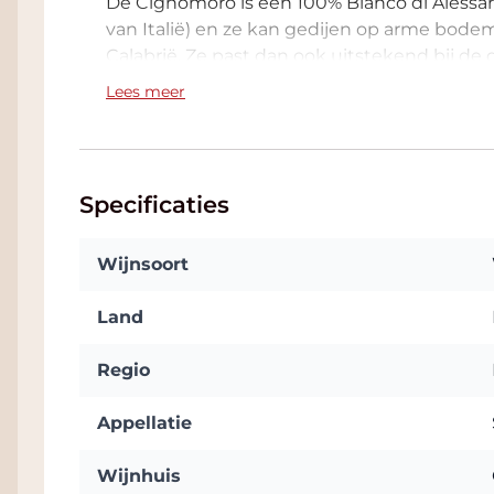
De Cignomoro is een 100% Bianco di Alessano
van Italië) en ze kan gedijen op arme bodems
Calabrië. Ze past dan ook uitstekend bij de
d'Itria.
Lees meer
De druiven voor de Cignomoro 30 Vecchie Vi
een zachte persing en wordt de most gefer
ontwikkeld in deze barriques gedurende 4
Specificaties
eenheid te vormen, een fijnhouten
aroma
g
structuur van de wijn.
Wijnsoort
In het glas is deze top witte wijn van Cign
Het bouquet is intens en verfijnd met delic
Land
aanhoudende fruit
aroma
's van gouden app
amandelen en honing. De smaak is vol en ro
Regio
afdronk. Heerlijk bij geitenkaas en gevogelt
Appellatie
Wijnhuis