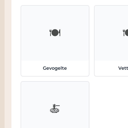
🍽️

Gevogelte
Vett
🍝