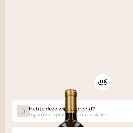
Heb je deze wijn geproefd?
Log in om je proefnotitie op te slaan.