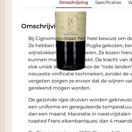
Omschrijving
Specificaties
W
Omschrijving
Bij Cignomoro draait het heel bewust om 
Ze hebben bewust voor Puglia gekozen, be
wijnstokken te laten groeien. Ze kozen hier
kunnen maken die spreekt. De kracht van de
slok uniek is. Ze kozen voor de “rode lande
nieuwste vinificatie technieken, zonder de 
vergeten zorgen ze ervoor dat de wijnen va
gerekend mogen worden.
De gezonde rijpe druiven worden gekneusd 
een uniforme en gereguleerde temperatuur
dan een maand. Maceratie in roestvrijstal
toasted Frans eikenbarriques; dan 4 maanden