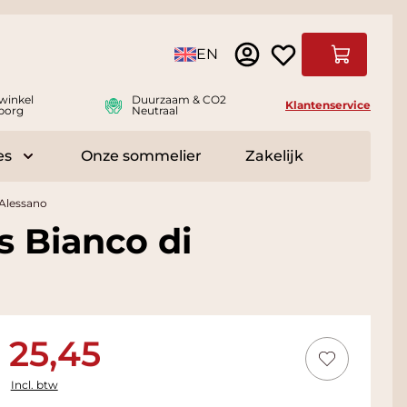
Taal
EN
Winkelwag
winkel
Duurzaam & CO2
Klantenservice
borg
Neutraal
es
Onze sommelier
Zakelijk
r Delicatessen
Toggle submenu for Accessoires
 Alessano
s Bianco di
25,45
Incl. btw