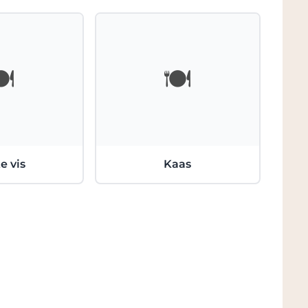
️
🍽️
e vis
Kaas