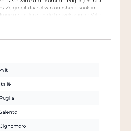
. Deze witte druif komt uit Puglia (De 'hak'
. Ze groeit daar al van oudsher alsook in
 droge gebieden van de heuvels van de Valle
gne Old Vines Bianco di Alessano krijgen
menteerd in barriques en wordt door
 maanden. Zo wordt, om een harmonische
ecombineerd met een meerlagige
Wit
omoro intens stro geel met gouden accenten.
ate noten van jasmijn, bloesems en
Italië
el met tropische nuances, vanille
nd, met verfrissende zuren en lichte
Puglia
e.
Salento
Cignomoro