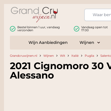
Ga naar de inhoud
Bestel binnen 1 uur, vandaag
Vandaag open tot
verzonden
17:00
Wijn Aanbiedingen
Wijnen
Toggle
Grandcruwijnen.nl
Wijnen
Wit
Italië
Puglia
Salent
2021 Cignomoro 30 V
Alessano