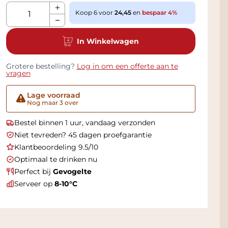
Aantal
Koop 6 voor
24,45
en
bespaar
4
%
In Winkelwagen
Grotere bestelling?
Log in om een offerte aan te
vragen
Lage voorraad
Nog maar 3 over
Bestel binnen 1 uur, vandaag verzonden
Niet tevreden? 45 dagen proefgarantie
Klantbeoordeling 9.5/10
Optimaal te drinken nu
Perfect bij
Gevogelte
Serveer op
8-10°C