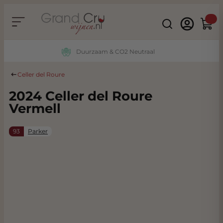
Ga naar de inhoud
Search
Winke
Duurzaam & CO2 Neutraal
Celler del Roure
2024 Celler del Roure
Vermell
93
Parker