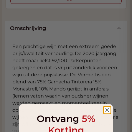
Omschrijving
Een prachtige wijn met een extreem goede
prijs/kwaliteit verhouding. De 2020 jaargang
heeft maar liefst 92/100 Parkerpunten
gekregen en dat is vrij uitzonderlijk voor een
wijn uit deze prijsklasse. De Vermell is een
blend van 75% Garnacha Tintorera 15%
Monastrell, 10% Mando gerijpt in amfora's
(lemen vaten waarin van oudsher wijnen
werden gemaakt en momenteel zeer in
opkomst. Het ademende karakter maakt de
Ontvang
5%
wijnen zeer verfijnd. Celler del Roure is voor al
zijn wijnen overgeschakeld in het gebruik
Korting
van deze prachtige Amfora's vaak gelegen