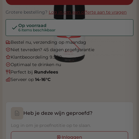
Grotere bestelling?
Log in om een offerte aan te vragen
Op voorraad
6 items beschikbaar
Bestel nu, verzending op maandag
Niet tevreden? 45 dagen proefgarantie
Klantbeoordeling 9.5/10
Optimaal te drinken nu
Perfect bij
Rundvlees
Serveer op
14-16°C
Heb je deze wijn geproefd?
Log in om je proefnotitie op te slaan.
Inloggen