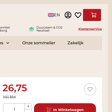
Taal
EN
Winkelwag
swinkel
Duurzaam & CO2
Klantenservice
borg
Neutraal
es
Onze sommelier
Zakelijk
r Delicatessen
Toggle submenu for Accessoires
26,75
Incl. btw
Aantal
In Winkelwagen