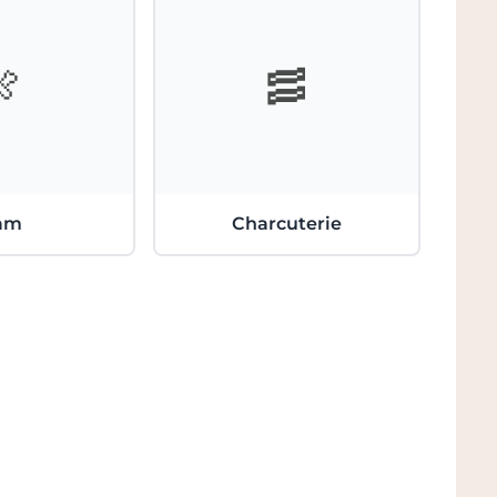
🍖
🥓
am
Charcuterie