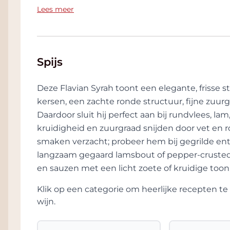
4 Zim Somms en werkt hij als hoofdsommelie
Lees meer
Sinds 2014 maakt hij zijn eigen wijn.
Spijs
Deze Flavian Syrah toont een elegante, frisse st
kersen, een zachte ronde structuur, fijne zuur
Daardoor sluit hij perfect aan bij rundvlees, l
kruidigheid en zuurgraad snijden door vet en rok
smaken verzacht; probeer hem bij gegrilde ent
langzaam gegaard lamsbout of pepper-crusted s
en sauzen met een licht zoete of kruidige toon
Klik op een categorie om heerlijke recepten 
wijn.