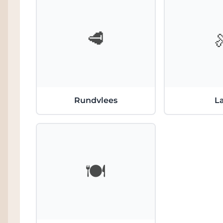
🥩
Rundvlees
L
🍽️