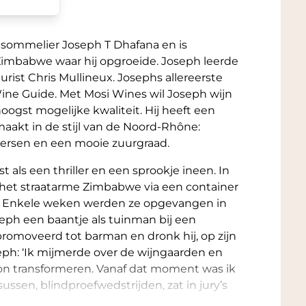
psommelier Joseph T Dhafana en is
Zimbabwe waar hij opgroeide. Joseph leerde
rist Chris Mullineux. Josephs allereerste
Wine Guide. Met Mosi Wines wil Joseph wijn
oogst mogelijke kwaliteit. Hij heeft een
emaakt in de stijl van de Noord-Rhône:
kersen en een mooie zuurgraad.
 als een thriller en een sprookje ineen. In
 het straatarme Zimbabwe via een container
rd. Enkele weken werden ze opgevangen in
eph een baantje als tuinman bij een
epromoveerd tot barman en dronk hij, op zijn
oseph: ‘Ik mijmerde over de wijngaarden en
on transformeren. Vanaf dat moment was ik
ussen, blindproefwedstrijden, zat in jury’s
oemdste sommeliers van het land, een van de