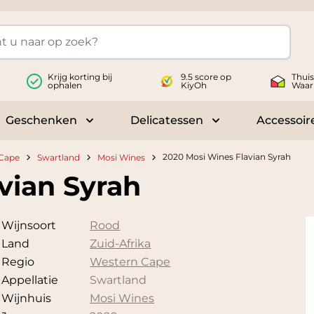
Krijg korting bij
9.5 score op
Thui
ophalen
KiyOh
Waar
Geschenken
Delicatessen
Accessoir
 submenu for Wijnen
Toggle submenu for Geschenken
Toggle submenu fo
2020 Mosi Wines Flavian Syrah
Cape
Swartland
Mosi Wines
vian Syrah
Wijnsoort
Rood
Land
Zuid-Afrika
Regio
Western Cape
Appellatie
Swartland
Wijnhuis
Mosi Wines