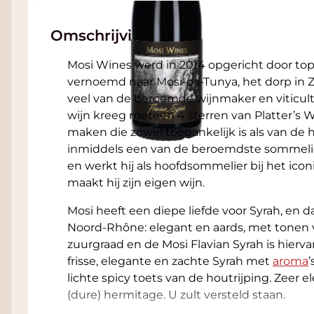
Omschrijving
Mosi Wines werd in 2014 opgericht door to
vernoemd naar Mosi-oa-Tunya, het dorp in 
veel van de beroemde wijnmaker en viticultu
wijn kreeg meteen 4 sterren van Platter’s 
maken die zowel toegankelijk is als van de h
inmiddels een van de beroemdste sommelie
en werkt hij als hoofdsommelier bij het ico
maakt hij zijn eigen wijn.
Mosi heeft een diepe liefde voor Syrah, en da
Noord-Rhône: elegant en aards, met tonen
zuurgraad en de Mosi Flavian Syrah is hierva
frisse, elegante en zachte Syrah met
aroma
’
lichte spicy toets van de houtrijping. Zeer 
(dure) hermitage. U zult versteld staan.