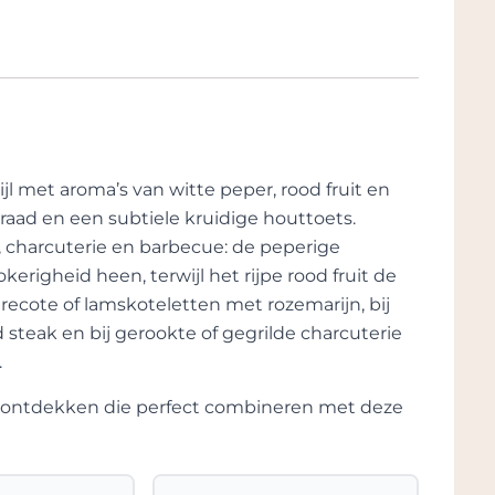
r bij het iconische restaurant La Colombe.
ijl met aroma’s van witte peper, rood fruit en
graad en een subtiele kruidige houttoets.
am, charcuterie en barbecue: de peperige
erigheid heen, terwijl het rijpe rood fruit de
recote of lamskoteletten met rozemarijn, bij
teak en bij gerookte of gegrilde charcuterie
.
te ontdekken die perfect combineren met deze