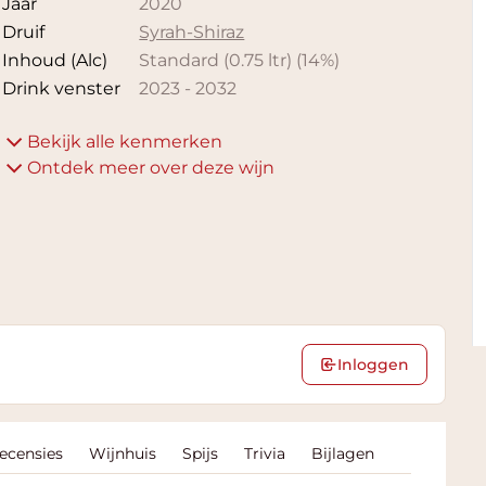
Jaar
2020
Druif
Syrah-Shiraz
Inhoud (Alc)
Standard (0.75 ltr)
(
14
%)
Drink venster
2023
-
2032
Bekijk alle kenmerken
Ontdek meer over deze wijn
Inloggen
Recensies
Wijnhuis
Spijs
Trivia
Bijlagen