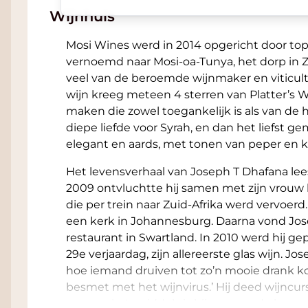
Wijnhuis
Mosi Wines werd in 2014 opgericht door to
vernoemd naar Mosi-oa-Tunya, het dorp in 
veel van de beroemde wijnmaker en viticultu
wijn kreeg meteen 4 sterren van Platter’s 
maken die zowel toegankelijk is als van de h
diepe liefde voor Syrah, en dan het liefst g
elegant en aards, met tonen van peper en 
Het levensverhaal van Joseph T Dhafana leest
2009 ontvluchtte hij samen met zijn vrouw
die per trein naar Zuid-Afrika werd vervoe
een kerk in Johannesburg. Daarna vond Jos
restaurant in Swartland. In 2010 werd hij g
29e verjaardag, zijn allereerste glas wijn. J
hoe iemand druiven tot zo’n mooie drank k
besmet met het wijnvirus.’ Hij deed wijncurs
en panels. Inmiddels is hij een van de ber