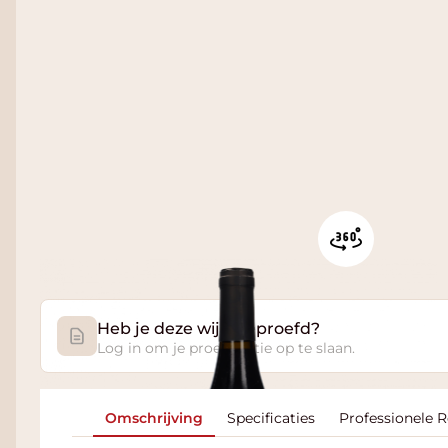
Heb je deze wijn geproefd?
Log in om je proefnotitie op te slaan.
Omschrijving
Specificaties
Professionele 