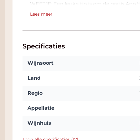
WEETJE: Een leuke tip is om de gratis App
“
het etiket van deze wijn komt tot leven.
Lees meer
Specificaties
Wijnsoort
Land
Regio
Appellatie
Wijnhuis
Toon alle specificaties (17)