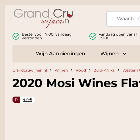
Ga naar de inhoud
Bestel voor 17:00, vandaag
Vandaag open vanaf
verzonden
09:00
Wijn Aanbiedingen
Wijnen
Toggle
Grandcruwijnen.nl
Wijnen
Rood
Zuid-Afrika
Western 
2020 Mosi Wines Fla
R
4.0/5