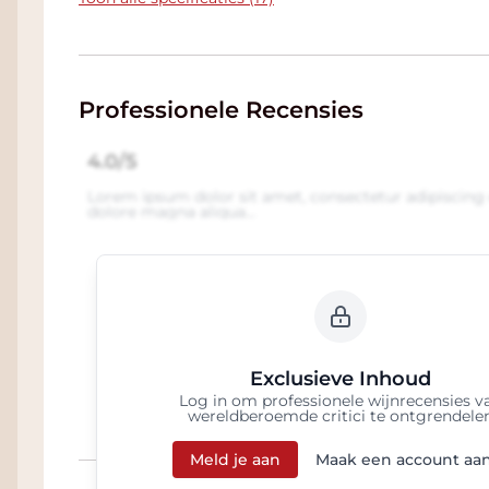
Professionele Recensies
4.0/5
Lorem ipsum dolor sit amet, consectetur adipiscing 
dolore magna aliqua...
Exclusieve Inhoud
Log in om professionele wijnrecensies v
wereldberoemde critici te ontgrendele
Meld je aan
Maak een account aa