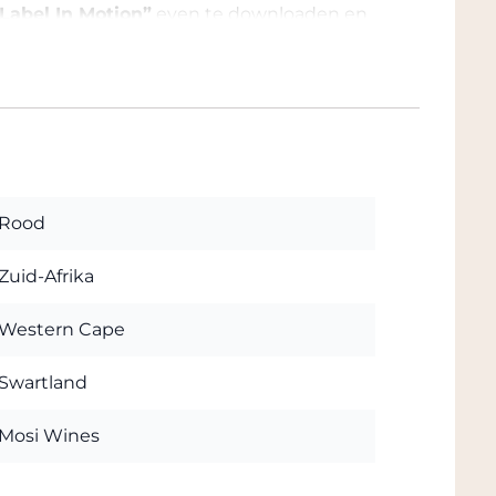
Label In Motion”
even te downloaden en
Rood
Zuid-Afrika
Western Cape
Swartland
Mosi Wines