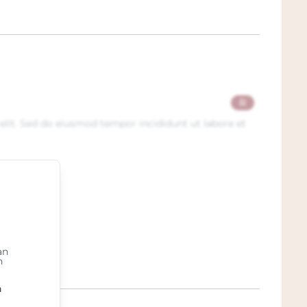
R
elit. Sed do eiusmod tempor incididunt ut labore et
an
n
n