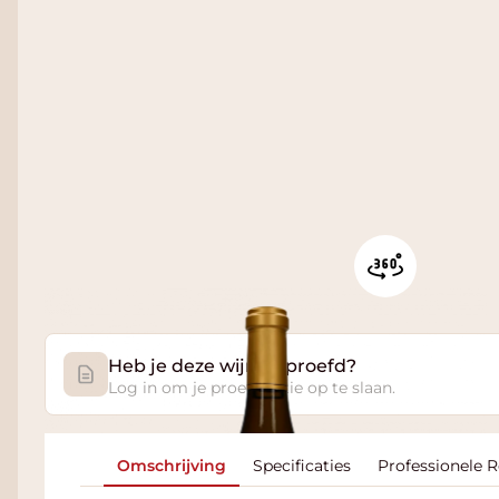
Heb je deze wijn geproefd?
Log in om je proefnotitie op te slaan.
Omschrijving
Specificaties
Professionele 