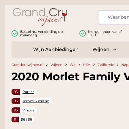
Ga naar de inhoud
Bestel nu, verzending op
Morgen open vanaf
maandag
11:00
Wijn Aanbiedingen
Wijnen
Toggle
Grandcruwijnen.nl
Wijnen
Wit
USA
Californie
Napa
2020 Morlet Family
93
Parker
95
James Suckling
93
Vinous
R
96 | 96