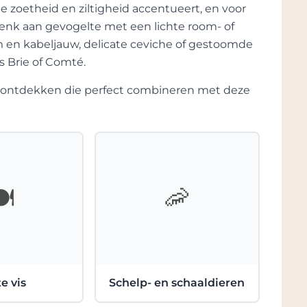
rnet Franc, Chardonnay en Pinot Noir.
de zoetheid en ziltigheid accentueert, en voor
enk aan gevogelte met een lichte room- of
n van plaats, passie en
lm en kabeljauw, delicate ceviche of gestoomde
akt om gracieus te verouderen, waardoor
s Brie of Comté.
d. Ze hebben erkenning gekregen en zijn
bers en verzamelaars over de hele wereld.
te ontdekken die perfect combineren met deze
arker Jr. prees Luc om zijn vermogen om
 fruit van Californië, en verdedigde het
ert.
️
🦐
e vis
Schelp- en schaaldieren