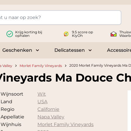
Krijg korting bij
9.5 score op
Thuisw
ophalen
KiyOh
Waarb
Geschenken
Delicatessen
Accessoir
 submenu for Wijnen
Toggle submenu for Geschenken
Toggle submenu fo
2020 Morlet Family Vineyards Ma
 Valley
Morlet Family Vineyards
 Vineyards Ma Douce C
Wijnsoort
Wit
Land
USA
Regio
Californie
Appellatie
Napa Valley
Wijnhuis
Morlet Family Vineyards