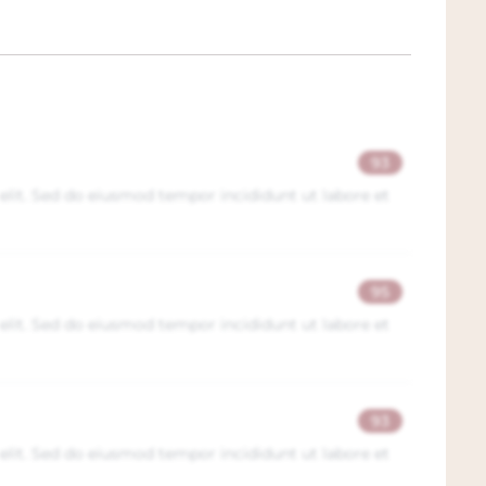
ei-, leem- en zandgronden is de regio
n gestructureerde Cabernet Sauvignon te
c, Zinfandel en Chardonnay. Het zijn deze
en internationaal in de schijnwerpers
e Screaming Eagle Winery, die consistente
eft geproduceerd en een van hun
93
ijskaartje heeft het tot een van de duurste
elit. Sed do eiusmod tempor incididunt ut labore et
ing Eagle Winery heeft Oakville
le regio zoals Harlan, Bond, Promontory en
95
elit. Sed do eiusmod tempor incididunt ut labore et
93
elit. Sed do eiusmod tempor incididunt ut labore et