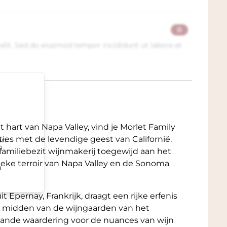
R
elit. Sed do eiusmod tempor incididunt ut labore et
t hart van Napa Valley, vind je Morlet Family
ies met de levendige geest van Californië.
an
n
 familiebezit wijnmakerij toegewijd aan het
ieke terroir van Napa Valley en de Sonoma
n
t Epernay, Frankrijk, draagt een rijke erfenis
 midden van de wijngaarden van het
ande waardering voor de nuances van wijn