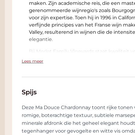
maken. Zijn academische reis, die een maste
gerenommeerde wijnregio's zoals Bourgogn
voor zijn expertise. Toen hij in 1996 in Cali
verfijnde principes van het Franse wijn mak
Valley, resulterend in wijnen die de intens
elegantie.
Bij Morlet Family Vineyards staat kwaliteit v
opbrengsten en nauwgezet wijngaardbeheer,
Lees meer
druif met zorg met de hand wordt geplukt.
intervention” wijnmaaktechnieken, creëren 
wijnen die de persoonlijkheid en complexitei
Spijs
Een van de juweeltjes van Morlet Family Vine
een historisch stenen gebouw uit 1880, voo
charmante landgoed, gelegen net ten noorde
Deze Ma Douce Chardonnay toont rijke tonen v
een levendige wijnmakerij, waar de familie 
romige, boterachtige textuur, subtiele marsep
maken. De omliggende wijngaarden, waar
minerale afdronk die het geheel elegant houdt
Mon Chevalier, profiteren van het uitzonderli
tegenhanger voor gevogelte en witte vis omdat 