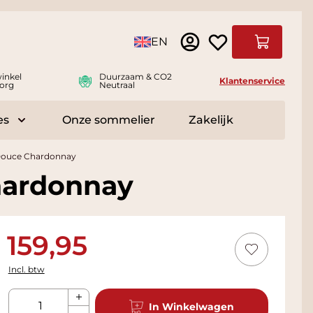
Taal
EN
Winkelwag
inkel
Duurzaam & CO2
Klantenservice
org
Neutraal
es
Onze sommelier
Zakelijk
r Delicatessen
Toggle submenu for Accessoires
 Douce Chardonnay
hardonnay
159,95
Incl. btw
Aantal
In Winkelwagen