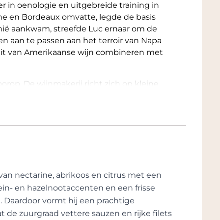
r in oenologie en uitgebreide training in
e en Bordeaux omvatte, legde de basis
fornië aankwam, streefde Luc ernaar om de
en aan te passen aan het terroir van Napa
iteit van Amerikaanse wijn combineren met
oorop. De wijnmakerij richt zich op kleine
 waarbij ervoor wordt gezorgd dat elke
 Door gebruik te maken van “low-
Luc en Jodie krachtige, maar verfijnde
t van hun fruit laten zien.
yards is het landgoed zelf, gehuisvest in
rheen bekend als de Castner Winery. Dit
n van St. Helena, is getransformeerd tot
an nectarine, abrikoos en citrus met een
Morlet zich toelegt op het ambacht van wijn
ein- en hazelnootaccenten en een frisse
onder de gerenommeerde Cœur de Vallée en
. Daardoor vormt hij een prachtige
jke klimaat van de regio, wat resulteert in
de zuurgraad vettere sauzen en rijke filets