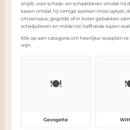
variëteiten zoals Cabernet Sauvignon, Cabe
snijdt, voor schelp- en schaaldieren omdat hij 
kazen omdat hij romige soorten mooi oplost; d
Elke fles Morlet-wijn vertelt een verhaal - ee
citroensaus, gegrilde of in boter gebakken za
doorzettingsvermogen. De wijnen zijn gema
schelpdieren en milde tot halfharde kazen zoal
ze prachtig evolueren in de loop van de tij
vaak te vinden op de tafels van wijnliefheb
Klik op een categorie om heerlijke recepten 
De gerenommeerde wijncriticus Robert M. P
wijn.
Frans savoir-faire te infuseren in het intense
unieke karakter dat de Morlet-wijnen definie
🍽️

Gevogelte
Witt