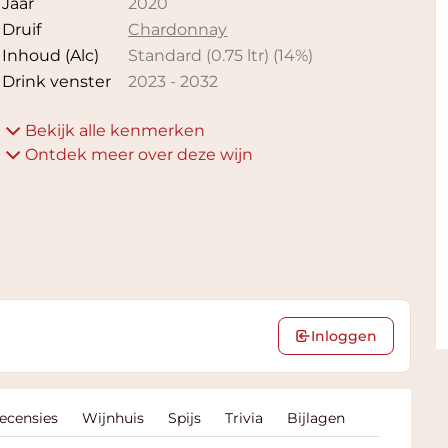
Jaar
2020
Druif
Chardonnay
Inhoud (Alc)
Standard (0.75 ltr)
(
14
%)
Drink venster
2023
-
2032
Bekijk alle kenmerken
Ontdek meer over deze wijn
Inloggen
Recensies
Wijnhuis
Spijs
Trivia
Bijlagen