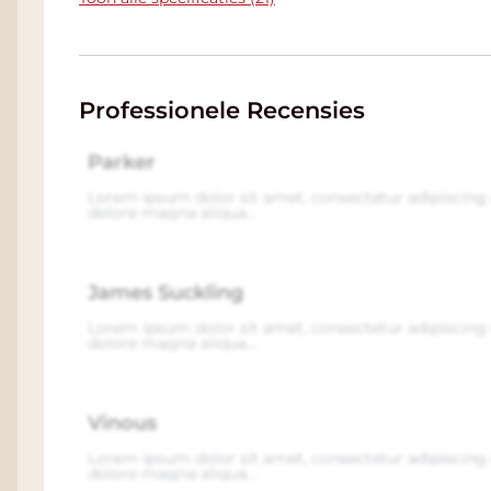
hitte. Met een duidelijke combinatie van kl
Oakville erin geslaagd om zeer complexe e
produceren, evenals Merlot, Sauvignon Blan
Bordeaux-variëteiten die meerdere wijnhuiz
Professionele Recensies
hebben gezet. Een van deze wijnhuizen is d
uitdrukkingen van Cabernet Sauvignon he
Parker
jaargangen kon veilen voor $ 500.000. Dit pr
Lorem ipsum dolor sit amet, consectetur adipiscing 
wijnen ter wereld gemaakt. Naast de Scream
dolore magna aliqua...
verschillende andere wijnmakerijen in de he
Morlet.
James Suckling
Lorem ipsum dolor sit amet, consectetur adipiscing 
dolore magna aliqua...
Vinous
Lorem ipsum dolor sit amet, consectetur adipiscing 
dolore magna aliqua...