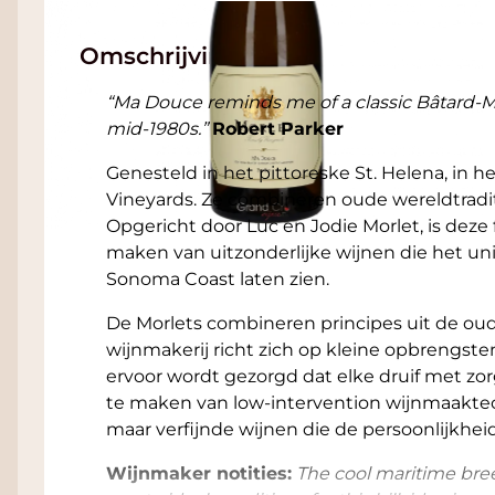
Omschrijving
“Ma Douce reminds me of a classic Bâtard-
mid-1980s.”
Robert Parker
Genesteld in het pittoreske St. Helena, in he
Vineyards. Ze combineren oude wereldtradit
Opgericht door Luc en Jodie Morlet, is deze
maken van uitzonderlijke wijnen die het uni
Sonoma Coast laten zien.
De Morlets combineren principes uit de oude
wijnmakerij richt zich op kleine opbrengst
ervoor wordt gezorgd dat elke druif met zo
te maken van low-intervention wijnmaaktec
maar verfijnde wijnen die de persoonlijkheid
Wijnmaker notities:
The cool maritime bre