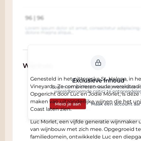
96 | 96
Lorem ipsum dolor sit amet, consectetur adipiscing 
dolore magna aliqua...
Wijnhuis
Genesteld in het pittoreske St. Helena, in he
Exclusieve Inhoud
Vineyards. Ze combineren oude wereldtradit
Log in om professionele wijnrecensies v
wereldberoemde critici te ontgrendele
Opgericht door Luc en Jodie Morlet, is deze
maken van uitzonderlijke wijnen die het un
Meld je aan
Maak een account aa
Coast laten zien.
Luc Morlet, een vijfde generatie wijnmaker ui
van wijnbouw met zich mee. Opgegroeid te
familiedomein, ontwikkelde Luc een diepga