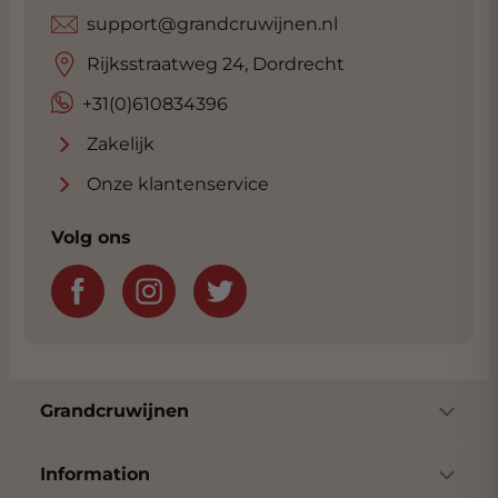
jaar onberispelijke kwaliteit te leveren en dit
support@grandcruwijnen.nl
alles wordt ookl unaniem bevestigd door de
internationale wijnpers zoals WS en Suckling.
Rijksstraatweg 24, Dordrecht
Lees meer onder de Tab: Wijnhuis
+31(0)610834396
Zakelijk
Onze klantenservice
Volg ons
Grandcruwijnen
Information