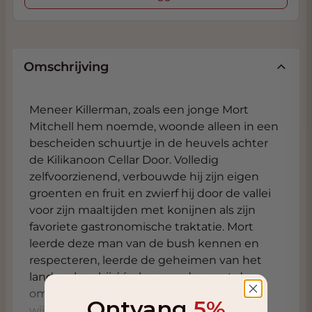
Omschrijving
Meneer Killerman, zoals een jonge Mort
Mitchell hem noemde, woonde alleen in een
bescheiden schuurtje in de heuvels achter
de Kilikanoon Cellar Door. Volledig
zelfvoorzienend, verbouwde hij zijn eigen
groenten en fruit en zwierf hij door de vallei
voor zijn maaltijden met konijnen als zijn
favoriete gastronomische traktatie. Mort
leerde deze man van de bush kennen en
respecteren, leerde de geheimen van het
land en hoe hij één kon worden met de
omgeving. Het assortiment toegankelijke
Ontvang
5%
wijnen van Killerman's Run toont het