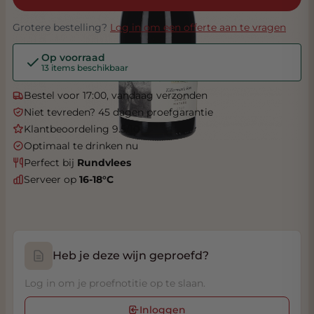
Grotere bestelling?
Log in om een offerte aan te vragen
Op voorraad
13 items beschikbaar
Bestel voor 17:00, vandaag verzonden
Niet tevreden? 45 dagen proefgarantie
Klantbeoordeling 9.5/10
Optimaal te drinken nu
Perfect bij
Rundvlees
Serveer op
16-18°C
Heb je deze wijn geproefd?
Log in om je proefnotitie op te slaan.
Inloggen