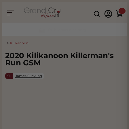
Ga naar de inhoud
Search
Winke
Duurzaam & CO2 Neutraal
Kilikanoon
2020 Kilikanoon Killerman's
Run GSM
91
James Suckling