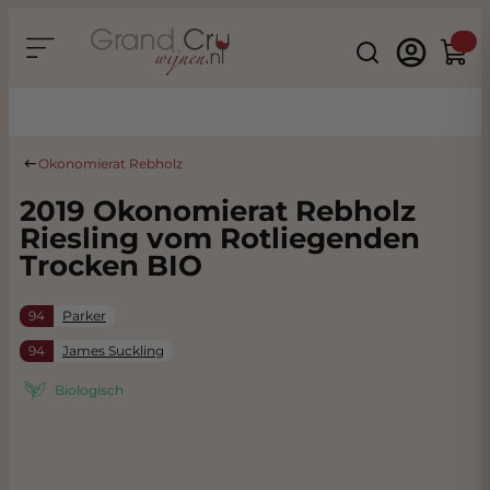
Ga naar de inhoud
Search
Winke
Duurzaam & CO2 Neutraal
Okonomierat Rebholz
2019 Okonomierat Rebholz
Riesling vom Rotliegenden
Trocken BIO
94
Parker
94
James Suckling
Biologisch