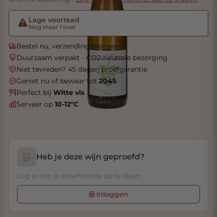
Lage voorraad
Nog maar 1 over
Bestel nu, verzending morgen
Duurzaam verpakt - CO2-neutrale bezorging
Niet tevreden? 45 dagen proefgarantie
Geniet nu of bewaar tot
2045
Perfect bij
Witte vis
Serveer op
10-12°C
Heb je deze wijn geproefd?
Log in om je proefnotitie op te slaan.
Inloggen