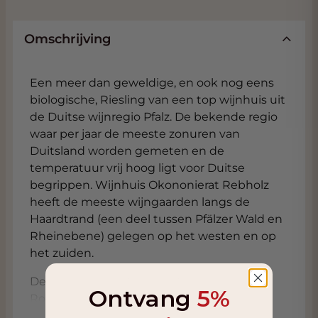
Omschrijving
Een meer dan geweldige, en ook nog eens
biologische, Riesling van een top wijnhuis uit
de Duitse wijnregio Pfalz. De bekende regio
waar per jaar de meeste zonuren van
Duitsland worden gemeten en de
temperatuur vrij hoog ligt voor Duitse
begrippen. Wijnhuis Okononierat Rebholz
heeft de meeste wijngaarden langs de
Haardtrand (een deel tussen Pfälzer Wald en
Rheinebene) gelegen op het westen en op
het zuiden.
De Ökonomierat Rebholz Riesling Vom
Ontvang
5%
Rotliegenden trocken is een typische
terroirwijn. Van elke berg dan wel heuvel met