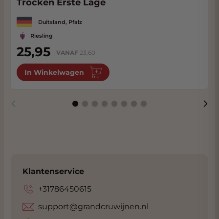
Trocken Erste Lage
Duitsland, Pfalz
Riesling
25,95
VANAF
23,60
In Winkelwagen
Klantenservice
+31786450615
support@grandcruwijnen.nl