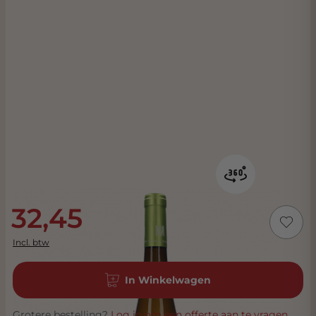
32,45
Incl. btw
In Winkelwagen
Grotere bestelling?
Log in om een offerte aan te vragen