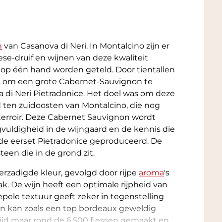
n
van Casanova di Neri. In Montalcino zijn er
ese-druif en wijnen van deze kwaliteit
p één hand worden geteld. Door tientallen
om een ​​grote Cabernet-Sauvignon te
a di Neri Pietradonice. Het doel was om deze
ed ten zuidoosten van Montalcino, die nog
 terroir. Deze Cabernet Sauvignon wordt
gvuldigheid in de wijngaard en de kennis die
 de eerset Pietradonice geproduceerd. De
een die in de grond zit.
erzadigde kleur, gevolgd door rijpe
aroma
's
k. De wijn heeft een optimale rijpheid van
pele textuur geeft zeker in tegenstelling
ijn kan zoals een top bordeaux geweldig
ijd maar rond de 6.500 flessen gemaakt en