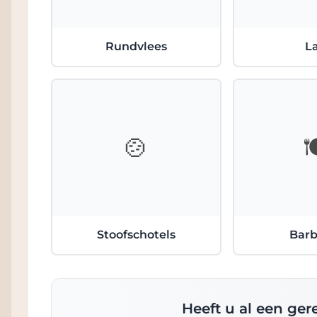
Rundvlees
L
🍲

Stoofschotels
Bar
Heeft u al een ge