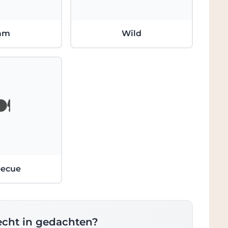
am
Wild
️
becue
recht in gedachten?