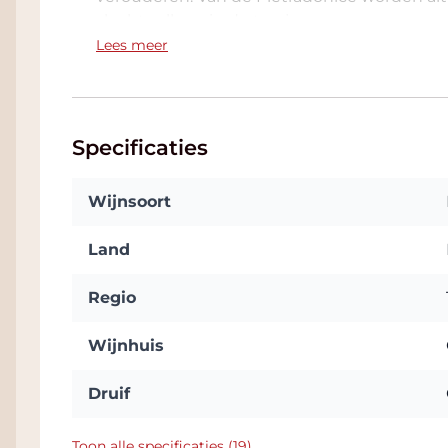
slechts alleen in de top jaren.
Lees meer
Specificaties
Wijnsoort
Land
Regio
Wijnhuis
Druif
Toon alle specificaties (19)