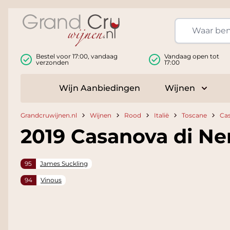
Ga naar de inhoud
Bestel voor 17:00, vandaag
Vandaag open tot
verzonden
17:00
Wijn Aanbiedingen
Wijnen
Toggle
Grandcruwijnen.nl
Wijnen
Rood
Italië
Toscane
Cas
2019 Casanova di Ner
95
James Suckling
94
Vinous