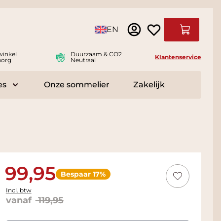
Taal
EN
Winkelwag
winkel
Duurzaam & CO2
Klantenservice
borg
Neutraal
es
Onze sommelier
Zakelijk
r Delicatessen
Toggle submenu for Accessoires
99,95
Bespaar 17%
Incl. btw
vanaf
119,95