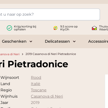
Krijg korting bij
9.5 score op
Thuis
ophalen
KiyOh
Waar
Geschenken
Delicatessen
Accessoir
 submenu for Wijnen
Toggle submenu for Geschenken
Toggle submenu fo
2019 Casanova di Neri Pietradonice
anova di Neri
i Pietradonice
Wijnsoort
Rood
Land
Italië
Regio
Toscane
Wijnhuis
Casanova di Neri
Jaar
2019