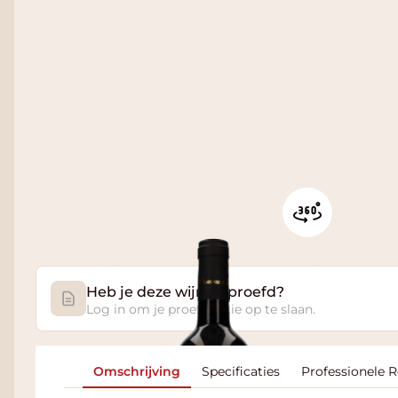
Heb je deze wijn geproefd?
Log in om je proefnotitie op te slaan.
Omschrijving
Specificaties
Professionele 