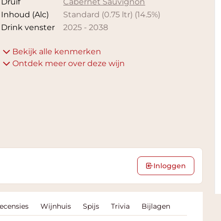
Druif
Cabernet Sauvignon
Inhoud (Alc)
Standard (0.75 ltr)
(
14.5
%)
Drink venster
2025
-
2038
Bekijk alle kenmerken
Ontdek meer over deze wijn
Inloggen
Recensies
Wijnhuis
Spijs
Trivia
Bijlagen