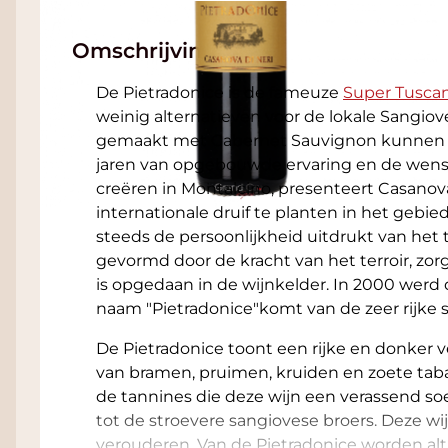
Omschrijving
De Pietradonice is de fameuze
Super Tusca
weinig alternatieven voor de lokale Sangiov
gemaakt met Cabernet Sauvignon kunnen o
jaren van opgebouwde ervaring en de wens 
creëren in Montalcino, presenteert Casanov
internationale druif te planten in het gebi
steeds de persoonlijkheid uitdrukt van het
gevormd door de kracht van het terroir, zor
is opgedaan in de wijnkelder. In 2000 werd
naam "Pietradonice"komt van de zeer rijke st
De Pietradonice toont een rijke en donker v
van bramen, pruimen, kruiden en zoete taba
de tannines die deze wijn een verassend soe
tot de stroevere sangiovese broers. Deze w
verouderen. Van de Pietradonice worden alt