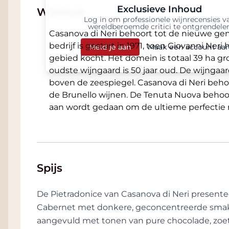
Exclusieve Inhoud
Wijnhuis
Log in om professionele wijnrecensies v
wereldberoemde critici te ontgrendele
Casanova di Neri behoort tot de nieuwe gen
bedrijf is gestart in 1971, toen Giovanni Ner
Meld je aan
Maak een account aa
gebied kocht. Het domein is totaal 39 ha g
oudste wijngaard is 50 jaar oud. De wijnga
boven de zeespiegel. Casanova di Neri beh
de Brunello wijnen. De Tenuta Nuova behoort
aan wordt gedaan om de ultieme perfectie n
Spijs
De Pietradonice van Casanova di Neri presentee
Cabernet met donkere, geconcentreerde smak
aangevuld met tonen van pure chocolade, zoeth