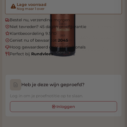
Lage voorraad
Nog maar 1 over
Bestel nu, verzending morgen
Niet tevreden? 45 dagen proefgarantie
Klantbeoordeling 9.5/10
Geniet nu of bewaar tot
2045
Hoog gewaardeerd door professionals
Perfect bij
Rundvlees
Heb je deze wijn geproefd?
Log in om je proefnotitie op te slaan.
Inloggen