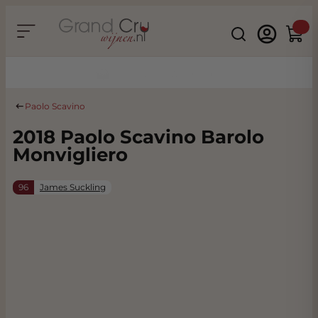
Ga naar de inhoud
Search
Winke
Duurzaam & CO2 Neutraal
Paolo Scavino
2018 Paolo Scavino Barolo
Monvigliero
96
James Suckling