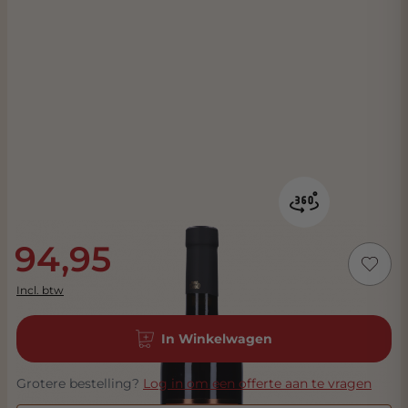
94,95
Incl. btw
In Winkelwagen
Grotere bestelling?
Log in om een offerte aan te vragen